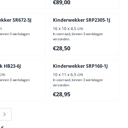
00, exclusief btw: 53,72
Prijs: 89,00, exclusief btw: 73,55
€89,00
kker SR672-5J
Kinderwekker SRP2305-1J
m
16 x 10 x 4,5 cm
 binnen 3 werkdagen
In voorraad, binnen 3 werkdagen
verzonden.
95, exclusief btw: 16,49
Prijs: 28,50, exclusief btw: 23,55
€28,50
k HB23-6J
Kinderwekker SRP160-1J
 cm
10 x 11 x 6,5 cm
 binnen 3 werkdagen
In voorraad, binnen 3 werkdagen
verzonden.
00, exclusief btw: 48,76
Prijs: 28,95, exclusief btw: 23,93
€28,95