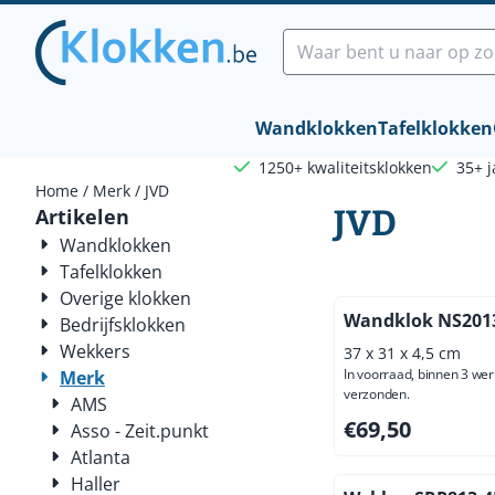
Cookievoorkeuren zijn beschikbaar. Kies instellingen of sta a
Zoeken
Wandklokken
Tafelklokken
1250+ kwaliteitsklokken
35+ j
Home
/
Merk
/
JVD
JVD
Artikelen
Wandklokken
Tafelklokken
Overige klokken
Wandklok NS2013
Bedrijfsklokken
Wekkers
37 x 31 x 4,5 cm
In voorraad, binnen 3 we
Merk
verzonden.
AMS
Prijs: 69,50, exclus
€69,50
Asso - Zeit.punkt
Atlanta
Haller