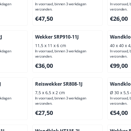
rkdagen
In voorraad, binnen 3 werkdagen
In voorraad,
verzonden.
verzonden.
ief btw: 33,02
Prijs: 47,50, exclusief btw: 39,26
Prijs: 26,
€47,50
€26,00
J
Wekker SRP910-11J
Wandklok
11,5 x 11 x 6 cm
40 x 40 x 
rkdagen
In voorraad, binnen 3 werkdagen
In voorraad,
verzonden.
verzonden.
ief btw: 70,25
Prijs: 36,00, exclusief btw: 29,75
Prijs: 99,
€36,00
€99,00
J
Reiswekker SR808-1J
Wandklo
7,5 x 6,5 x 2 cm
Ø 30 x 5,5
rkdagen
In voorraad, binnen 3 werkdagen
In voorraad,
verzonden.
verzonden.
ief btw: 21,49
Prijs: 27,50, exclusief btw: 22,73
Prijs: 54,
€27,50
€54,00
1J
Wandklok HT115-3J
Wekker R