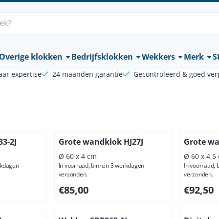
lle cookies toe.
Overige klokken
Bedrijfsklokken
Wekkers
Merk
St
aar expertise
24 maanden garantie
Gecontroleerd & goed ver
3-2J
Grote wandklok HJ27J
Grote wa
Ø 60 x 4 cm
Ø 60 x 4,5
rkdagen
In voorraad, binnen 3 werkdagen
In voorraad,
verzonden.
verzonden.
ief btw: 57,44
Prijs: 85,00, exclusief btw: 70,25
Prijs: 92,
€85,00
€92,50