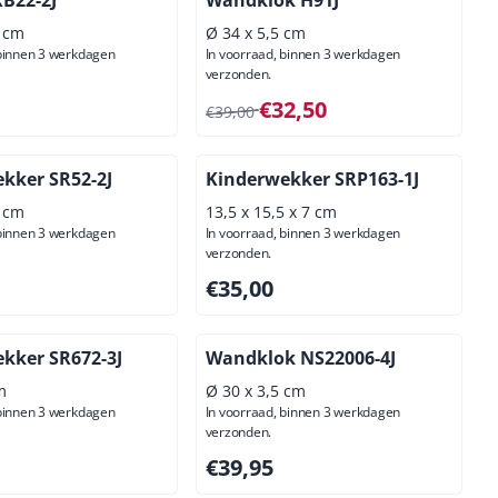
6 cm
Ø 34 x 5,5 cm
 binnen 3 werkdagen
In voorraad, binnen 3 werkdagen
verzonden.
50, exclusief btw: 39,26
Van 39,00 voor 32,50, exclusief btw
€32,50
€39,00
kker SR52-2J
Kinderwekker SRP163-1J
7 cm
13,5 x 15,5 x 7 cm
 binnen 3 werkdagen
In voorraad, binnen 3 werkdagen
verzonden.
50, exclusief btw: 22,73
Prijs: 35,00, exclusief btw: 28,93
€35,00
kker SR672-3J
Wandklok NS22006-4J
m
Ø 30 x 3,5 cm
 binnen 3 werkdagen
In voorraad, binnen 3 werkdagen
verzonden.
95, exclusief btw: 16,49
Prijs: 39,95, exclusief btw: 33,02
€39,95