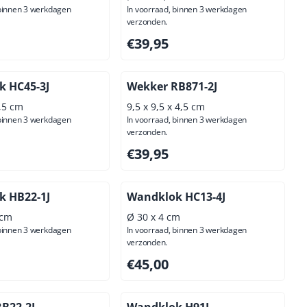
 binnen 3 werkdagen
In voorraad, binnen 3 werkdagen
verzonden.
00, exclusief btw: 21,49
Prijs: 39,95, exclusief btw: 33,02
€39,95
 HC45-3J
Wekker RB871-2J
4,5 cm
9,5 x 9,5 x 4,5 cm
 binnen 3 werkdagen
In voorraad, binnen 3 werkdagen
verzonden.
00, exclusief btw: 81,82
Prijs: 39,95, exclusief btw: 33,02
€39,95
k HB22-1J
Wandklok HC13-4J
 cm
Ø 30 x 4 cm
 binnen 3 werkdagen
In voorraad, binnen 3 werkdagen
verzonden.
00, exclusief btw: 44,63
Prijs: 45,00, exclusief btw: 37,19
€45,00
B22-2J
Wandklok H91J