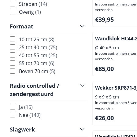
Strepen
(14)
In voorraad, binnen 3 we
verzonden.
Overig
(1)
Prijs: 39,95, exclus
€39,95
Formaat
Wandklok HC44-2
10 tot 25 cm
(8)
25 tot 40 cm
(75)
Ø 40 x 5 cm
In voorraad, binnen 3 we
40 tot 55 cm
(25)
verzonden.
55 tot 70 cm
(6)
Prijs: 85,00, exclus
€85,00
Boven 70 cm
(5)
Radio controlled /
Wekker SRP871-3
zendergestuurd
9 x 9 x 5 cm
In voorraad, binnen 3 we
Ja
(15)
verzonden.
Nee
(149)
Prijs: 26,00, exclus
€26,00
Slagwerk
Wandklok HT431-