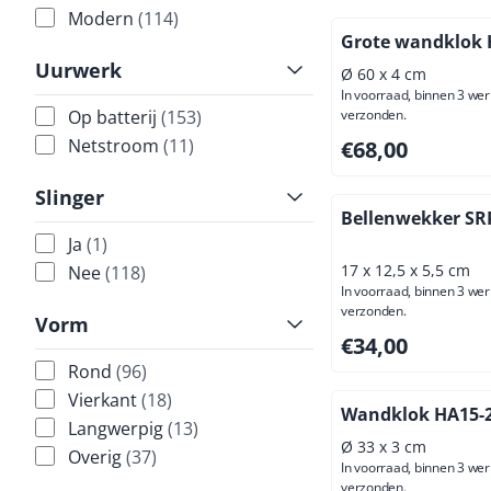
Modern
(114)
Grote wandklok 
Uurwerk
Ø 60 x 4 cm
In voorraad, binnen 3 we
verzonden.
Op batterij
(153)
Prijs: 68,00, exclus
Netstroom
(11)
€68,00
Slinger
Bellenwekker SR
Ja
(1)
17 x 12,5 x 5,5 cm
Nee
(118)
In voorraad, binnen 3 we
verzonden.
Vorm
Prijs: 34,00, exclus
€34,00
Rond
(96)
Vierkant
(18)
Wandklok HA15-2
Langwerpig
(13)
Ø 33 x 3 cm
Overig
(37)
In voorraad, binnen 3 we
verzonden.