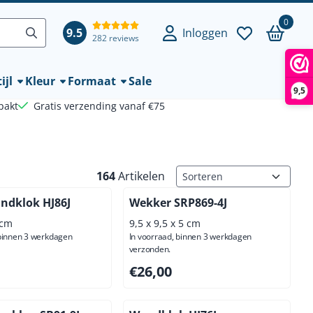
0
9.5
Inloggen
282 reviews
ijl
Kleur
Formaat
Sale
9,5
pakt
Gratis verzending vanaf €75
Sorteermethode
164
Artikelen
ndklok HJ86J
Wekker SRP869-4J
 cm
9,5 x 9,5 x 5 cm
 binnen 3 werkdagen
In voorraad, binnen 3 werkdagen
verzonden.
50, exclusief btw: 76,45
Prijs: 26,00, exclusief btw: 21,49
€26,00