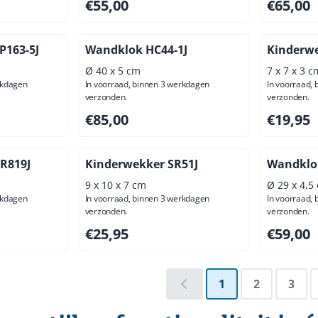
ief btw: 23,93
Prijs: 55,00, exclusief btw: 45,45
Prijs: 65,
€55,00
€65,00
P163-5J
Wandklok HC44-1J
Kinderwe
Ø 40 x 5 cm
7 x 7 x 3 c
rkdagen
In voorraad, binnen 3 werkdagen
In voorraad,
verzonden.
verzonden.
ief btw: 28,93
Prijs: 85,00, exclusief btw: 70,25
Prijs: 19,
€85,00
€19,95
SR819J
Kinderwekker SR51J
Wandklo
9 x 10 x 7 cm
Ø 29 x 4,5
rkdagen
In voorraad, binnen 3 werkdagen
In voorraad,
verzonden.
verzonden.
ief btw: 17,36
Prijs: 25,95, exclusief btw: 21,45
Prijs: 59,
€25,95
€59,00
1
2
3