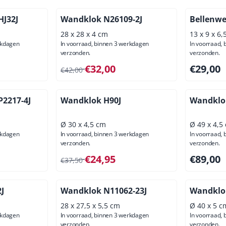
HJ32J
Wandklok N26109-2J
Bellenwe
28 x 28 x 4 cm
13 x 9 x 6,
rkdagen
In voorraad, binnen 3 werkdagen
In voorraad,
verzonden.
verzonden.
ief btw: 56,20
Van 42,00 voor 32,00, exclusief btw: 26,45
Prijs: 29,
€32,00
€29,00
€42,00
P2217-4J
Wandklok H90J
Wandklok
Ø 30 x 4,5 cm
Ø 49 x 4,5
rkdagen
In voorraad, binnen 3 werkdagen
In voorraad,
verzonden.
verzonden.
ief btw: 28,10
Van 37,50 voor 24,95, exclusief btw: 20,62
Prijs: 89,
€24,95
€89,00
€37,50
J
Wandklok N11062-23J
Wandklo
28 x 27,5 x 5,5 cm
Ø 40 x 5 c
rkdagen
In voorraad, binnen 3 werkdagen
In voorraad,
verzonden.
verzonden.