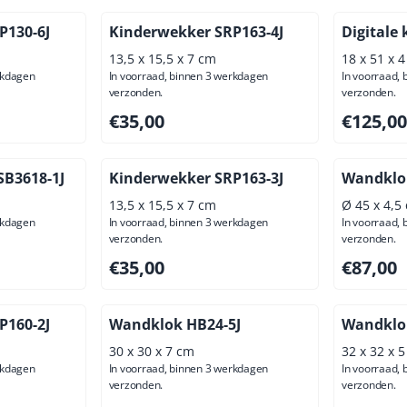
P130-6J
Kinderwekker SRP163-4J
Digitale 
13,5 x 15,5 x 7 cm
18 x 51 x 
rkdagen
In voorraad, binnen 3 werkdagen
In voorraad,
verzonden.
verzonden.
ief btw: 24,79
Prijs: 35,00, exclusief btw: 28,93
Prijs: 125
€35,00
€125,00
SB3618-1J
Kinderwekker SRP163-3J
Wandklok
13,5 x 15,5 x 7 cm
Ø 45 x 4,5
rkdagen
In voorraad, binnen 3 werkdagen
In voorraad,
verzonden.
verzonden.
ief btw: 37,19
Prijs: 35,00, exclusief btw: 28,93
Prijs: 87,
€35,00
€87,00
P160-2J
Wandklok HB24-5J
Wandklok
30 x 30 x 7 cm
32 x 32 x 
rkdagen
In voorraad, binnen 3 werkdagen
In voorraad,
verzonden.
verzonden.