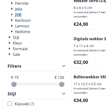
Wekker SRP813-4
Hermle
8 x 8 x 5 cm
Jeka
In voorraad, binnen 3 we
JVD
verzonden.
Karlsson
Prijs: 24,00, exclus
€24,00
Lemnos
NeXtime
Stijl
Digitale wekker 
Kleur
7 x 11 x 4 cm
Formaat
In voorraad, binnen 3 we
Sale
verzonden.
Prijs: 32,00, exclus
€32,00
Filters
Bellenwekker SR
€ 19
€ 126
17 x 12,5 x 5,5 cm
In voorraad, binnen 3 we
verzonden.
Stijl
Prijs: 34,00, exclus
€34,00
Klassiek
(7)