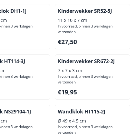
klok DH1-1J
Kinderwekker SR52-5J
4 cm
11 x 10 x 7 cm
 binnen 3 werkdagen
In voorraad, binnen 3 werkdagen
verzonden.
,00, exclusief btw: 103,31
Prijs: 27,50, exclusief btw: 22,73
€27,50
 HT114-3J
Kinderwekker SR672-2J
 cm
7 x 7 x 3 cm
 binnen 3 werkdagen
In voorraad, binnen 3 werkdagen
verzonden.
00, exclusief btw: 71,90
Prijs: 19,95, exclusief btw: 16,49
€19,95
 NS29104-1J
Wandklok HT115-2J
5 cm
Ø 49 x 4,5 cm
 binnen 3 werkdagen
In voorraad, binnen 3 werkdagen
verzonden.