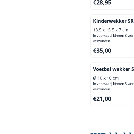
Prijs: 28,95, exclus
€28,95
Kinderwekker SR
13,5 x 15,5 x 7 cm
In voorraad, binnen 3 we
verzonden.
Prijs: 35,00, exclus
€35,00
Voetbal wekker 
Ø 10 x 10 cm
In voorraad, binnen 3 we
verzonden.
Prijs: 21,00, exclus
€21,00