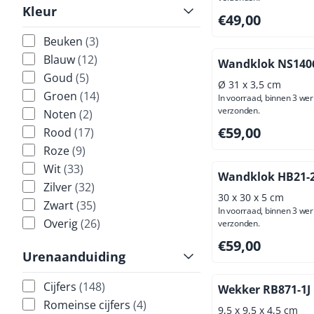
Kleur
Prijs: 49,00, exclus
€49,00
Beuken
(3)
Blauw
(12)
Wandklok NS1406
Goud
(5)
Ø 31 x 3,5 cm
Groen
(14)
In voorraad, binnen 3 we
verzonden.
Noten
(2)
Prijs: 59,00, exclus
€59,00
Rood
(17)
Roze
(9)
Wit
(33)
Wandklok HB21-2
Zilver
(32)
30 x 30 x 5 cm
Zwart
(35)
In voorraad, binnen 3 we
Overig
(26)
verzonden.
Prijs: 59,00, exclus
€59,00
Urenaanduiding
Cijfers
(148)
Wekker RB871-1J
Romeinse cijfers
(4)
9,5 x 9,5 x 4,5 cm