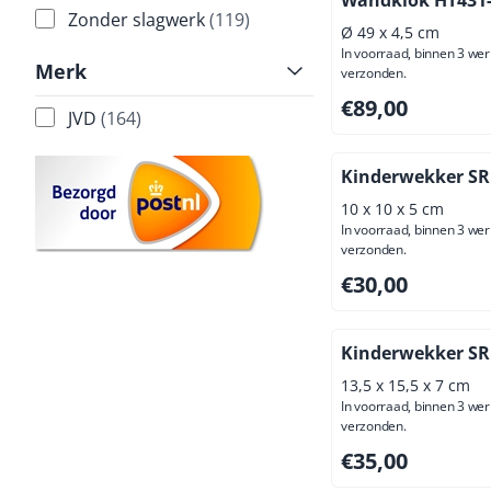
Zonder slagwerk
(119)
Ø 49 x 4,5 cm
In voorraad, binnen 3 we
Merk
verzonden.
Prijs: 89,00, exclus
€89,00
JVD
(164)
Kinderwekker SR
10 x 10 x 5 cm
In voorraad, binnen 3 we
verzonden.
Prijs: 30,00, exclus
€30,00
Kinderwekker SR
13,5 x 15,5 x 7 cm
In voorraad, binnen 3 we
verzonden.
Prijs: 35,00, exclus
€35,00