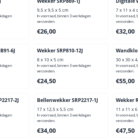
J
Wekker SRP869-1J
Digitale
9,5 x 9,5 x 5 cm
7 x 11 x 4
rkdagen
In voorraad, binnen 3 werkdagen
In voorraad,
verzonden.
verzonden.
ief btw: 19,83
Prijs: 26,00, exclusief btw: 21,49
Prijs: 32,
€26,00
€32,00
SB91-6J
Wekker SRP810-12J
Wandklo
8 x 10 x 5 cm
30 x 30 x 
rkdagen
In voorraad, binnen 3 werkdagen
In voorraad,
verzonden.
verzonden.
ief btw: 26,45
Prijs: 24,50, exclusief btw: 20,25
Prijs: 55,
€24,50
€55,00
P2217-2J
Bellenwekker SRP2217-1J
Wekker R
17 x 12,5 x 5,5 cm
11 x 11 x 
rkdagen
In voorraad, binnen 3 werkdagen
In voorraad,
verzonden.
verzonden.
ief btw: 28,10
Prijs: 34,00, exclusief btw: 28,10
Prijs: 47,
€34,00
€47,50