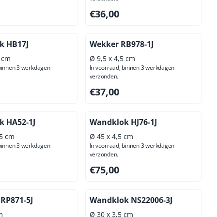
50, exclusief btw: 43,39
Prijs: 36,00, exclusief btw: 29,75
€36,00
k HB17J
Wekker RB978-1J
5 cm
Ø 9,5 x 4,5 cm
 binnen 3 werkdagen
In voorraad, binnen 3 werkdagen
verzonden.
00, exclusief btw: 45,45
Prijs: 37,00, exclusief btw: 30,58
€37,00
k HA52-1J
Wandklok HJ76-1J
,5 cm
Ø 45 x 4,5 cm
 binnen 3 werkdagen
In voorraad, binnen 3 werkdagen
verzonden.
00, exclusief btw: 25,62
Prijs: 75,00, exclusief btw: 61,98
€75,00
RP871-5J
Wandklok NS22006-3J
m
Ø 30 x 3,5 cm