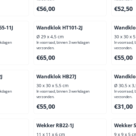
ief btw: 40,50
Prijs: 56,00, exclusief btw: 46,28
Prijs: 52,
€56,00
€52,50
5-11J
Wandklok HT101-2J
Wandklo
Ø 29 x 4,5 cm
30 x 30 x 
rkdagen
In voorraad, binnen 3 werkdagen
In voorraad,
verzonden.
verzonden.
ief btw: 48,76
Prijs: 65,00, exclusief btw: 53,72
Prijs: 55,
€65,00
€55,00
J
Wandklok HB27J
Wandklo
30 x 30 x 5,5 cm
Ø 30,5 x 3
rkdagen
In voorraad, binnen 3 werkdagen
In voorraad,
verzonden.
verzonden.
ief btw: 48,76
Prijs: 55,00, exclusief btw: 45,45
Prijs: 31,
€55,00
€31,00
Wekker RB22-1J
Wekker S
11 x 11 x 6 cm
9 x 9 x 5 c