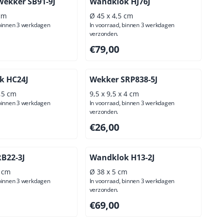
 wekker SB91-9J
Wandklok HJ76J
 cm
Ø 45 x 4,5 cm
 binnen 3 werkdagen
In voorraad, binnen 3 werkdagen
verzonden.
00, exclusief btw: 26,45
Prijs: 79,00, exclusief btw: 65,29
€79,00
k HC24J
Wekker SRP838-5J
4,5 cm
9,5 x 9,5 x 4 cm
 binnen 3 werkdagen
In voorraad, binnen 3 werkdagen
verzonden.
00, exclusief btw: 45,45
Prijs: 26,00, exclusief btw: 21,49
€26,00
B22-3J
Wandklok H13-2J
6 cm
Ø 38 x 5 cm
 binnen 3 werkdagen
In voorraad, binnen 3 werkdagen
verzonden.
50, exclusief btw: 39,26
Prijs: 69,00, exclusief btw: 57,02
€69,00