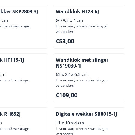
kker SRP2809-3J
Wandklok HT23-6J
5 cm
Ø 29,5 x 4 cm
 binnen 3 werkdagen
In voorraad, binnen 3 werkdagen
verzonden.
00, exclusief btw: 23,97
Prijs: 53,00, exclusief btw: 43,80
€53,00
 HT115-1J
Wandklok met slinger
NS19030-1J
 cm
63 x 22 x 6,5 cm
 binnen 3 werkdagen
In voorraad, binnen 3 werkdagen
verzonden.
00, exclusief btw: 73,55
Prijs: 109,00, exclusief btw: 90,08
€109,00
k RH652J
Digitale wekker SB8015-1J
m
11 x 10 x 4 cm
 binnen 3 werkdagen
In voorraad, binnen 3 werkdagen
verzonden.