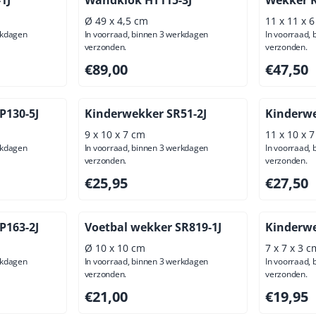
Ø 49 x 4,5 cm
11 x 11 x 
rkdagen
In voorraad, binnen 3 werkdagen
In voorraad,
verzonden.
verzonden.
ief btw: 73,55
Prijs: 89,00, exclusief btw: 73,55
Prijs: 47,
€89,00
€47,50
P130-5J
Kinderwekker SR51-2J
Kinderwe
9 x 10 x 7 cm
11 x 10 x 
rkdagen
In voorraad, binnen 3 werkdagen
In voorraad,
verzonden.
verzonden.
ief btw: 24,79
Prijs: 25,95, exclusief btw: 21,45
Prijs: 27,
€25,95
€27,50
P163-2J
Voetbal wekker SR819-1J
Kinderwe
Ø 10 x 10 cm
7 x 7 x 3 c
rkdagen
In voorraad, binnen 3 werkdagen
In voorraad,
verzonden.
verzonden.
ief btw: 28,93
Prijs: 21,00, exclusief btw: 17,36
Prijs: 19,
€21,00
€19,95