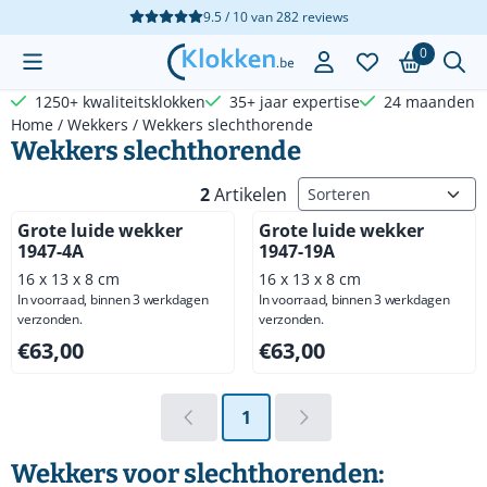
Cookievoorkeuren zijn beschikbaar. Kies instellingen of sta a
9.5 / 10
van
282
reviews
0
1250+ kwaliteitsklokken
35+ jaar expertise
24 maanden g
Home
/
Wekkers
/
Wekkers slechthorende
Wekkers slechthorende
Sorteermethode
2
Artikelen
Grote luide wekker
Grote luide wekker
1947-4A
1947-19A
16 x 13 x 8 cm
16 x 13 x 8 cm
In voorraad, binnen 3 werkdagen
In voorraad, binnen 3 werkdagen
verzonden.
verzonden.
Prijs: 63,00, exclusief btw: 52,07
Prijs: 63,00, exclusief btw: 5
€63,00
€63,00
1
Wekkers voor slechthorenden: