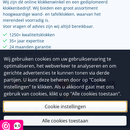
Wij zijn dé online klokkenwinkel en een gediplomeerd
klokkenbedrijf. Wij bieden een groot assortiment
hoogwaardige wand- en tafelklokken, waarvan het
merendeel voorradig is.
Voor vragen of advies zijn wij altijd bereikbaar.
1250+ kwaliteitsklokken
35+ jaar expertise
24 maanden garantie
Gecontroleerd & goed verpakt
Wij gebruiken cookies om uw gebruikservaring te
Gratis verzending vanaf €75
optimaliseren, het webverkeer te analyseren en om
gerichte advertenties te kunnen tonen via derde
Betaalmethoden
partijen. U kunt deze beheren door op "Cookie
instellingen" te klikken. Als u akkoord gaat met ons
gebruik van cookies, klikt u op "Alle cookies toestaan".
Cookie instellingen
KvK: 09049833 - Btw: NL800397496B01
©
2026
Even-Tijdcentrum v.o.f.
Alle cookies toestaan
9,5