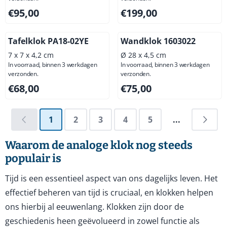
Prijs: 95,00, exclusief btw: 78,51
Prijs: 199,00, exclusief btw: 
€95,00
€199,00
Tafelklok PA18-02YE
Wandklok 1603022
7 x 7 x 4,2 cm
Ø 28 x 4,5 cm
In voorraad, binnen 3 werkdagen
In voorraad, binnen 3 werkdagen
verzonden.
verzonden.
Prijs: 68,00, exclusief btw: 56,20
Prijs: 75,00, exclusief btw: 6
€68,00
€75,00
1
2
3
4
5
...
Waarom de analoge klok nog steeds
populair is
Tijd is een essentieel aspect van ons dagelijks leven. Het
effectief beheren van tijd is cruciaal, en klokken helpen
ons hierbij al eeuwenlang. Klokken zijn door de
geschiedenis heen geëvolueerd in zowel functie als