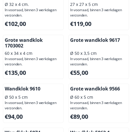
Ø 32 x 4 cm.
27 x 27 x 5 cm
In voorraad, binnen 3 werkdagen
In voorraad, binnen 3 werkdagen
verzonden.
verzonden.
Prijs: 102,00, exclusief btw: 84,30
Prijs: 119,00, exclusief btw: 
€102,00
€119,00
Grote wandklok
Grote wandklok 9617
1703002
60 x 34 x 4 cm
Ø 50 x 3,5 cm
In voorraad, binnen 3 werkdagen
In voorraad, binnen 3 werkdagen
verzonden.
verzonden.
Prijs: 135,00, exclusief btw: 111,57
Prijs: 55,00, exclusief btw: 4
€135,00
€55,00
Wandklok 9610
Grote wandklok 9566
Ø 50 x 5 cm
Ø 60 x 5 cm
In voorraad, binnen 3 werkdagen
In voorraad, binnen 3 werkdagen
verzonden.
verzonden.
Prijs: 94,00, exclusief btw: 77,69
Prijs: 89,00, exclusief btw: 7
€94,00
€89,00