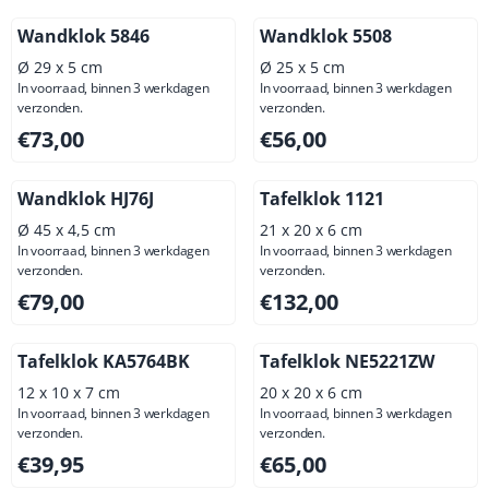
Wandklok 5846
Wandklok 5508
Ø 29 x 5 cm
Ø 25 x 5 cm
In voorraad, binnen 3 werkdagen
In voorraad, binnen 3 werkdagen
verzonden.
verzonden.
Prijs: 73,00, exclusief btw: 60,33
Prijs: 56,00, exclusief btw: 4
€73,00
€56,00
Wandklok HJ76J
Tafelklok 1121
Ø 45 x 4,5 cm
21 x 20 x 6 cm
In voorraad, binnen 3 werkdagen
In voorraad, binnen 3 werkdagen
verzonden.
verzonden.
Prijs: 79,00, exclusief btw: 65,29
Prijs: 132,00, exclusief btw: 
€79,00
€132,00
Tafelklok KA5764BK
Tafelklok NE5221ZW
12 x 10 x 7 cm
20 x 20 x 6 cm
In voorraad, binnen 3 werkdagen
In voorraad, binnen 3 werkdagen
verzonden.
verzonden.
Prijs: 39,95, exclusief btw: 33,02
Prijs: 65,00, exclusief btw: 5
€39,95
€65,00