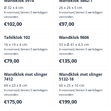
Wandklok 5974
Wandklok 5862-1
Ø 32 x 4 cm
26 x 26 x 5 cm
In voorraad, binnen 3 werkdagen
In voorraad, binnen 3 werkdagen
verzonden.
verzonden.
Prijs: 102,00, exclusief btw: 84,30
Prijs: 97,00, exclusief btw: 8
€102,00
€97,00
Tafelklok 102
Wandklok 9606
16 x 19 x 4 cm
53 x Ø 41 x 4,5 cm
In voorraad, binnen 3 werkdagen
In voorraad, binnen 3 werkdagen
verzonden.
verzonden.
Prijs: 79,00, exclusief btw: 65,29
Prijs: 135,00, exclusief btw: 
€79,00
€135,00
Wandklok met slinger
Wandklok met slinger
7412
5132-18
69 x 23 x 8 cm
60 x 25 x 10 cm
In voorraad, binnen 3 werkdagen
In voorraad, binnen 3 werkdagen
verzonden.
verzonden.
Prijs: 175,00, exclusief btw: 144,63
Prijs: 199,00, exclusief btw: 
€175,00
€199,00