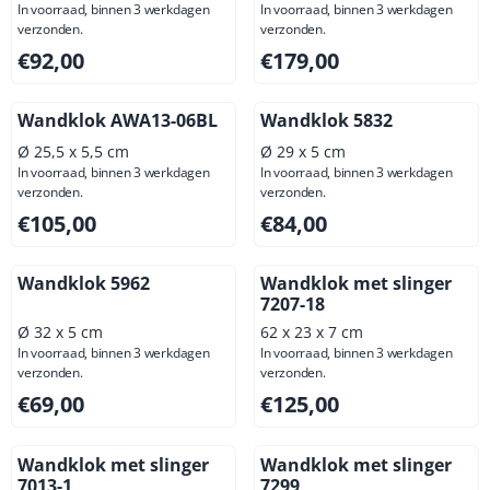
In voorraad, binnen 3 werkdagen
In voorraad, binnen 3 werkdagen
verzonden.
verzonden.
Prijs: 92,00, exclusief btw: 76,03
Prijs: 179,00, exclusief btw: 
€92,00
€179,00
Wandklok AWA13-06BL
Wandklok 5832
Ø 25,5 x 5,5 cm
Ø 29 x 5 cm
In voorraad, binnen 3 werkdagen
In voorraad, binnen 3 werkdagen
verzonden.
verzonden.
Prijs: 105,00, exclusief btw: 86,78
Prijs: 84,00, exclusief btw: 6
€105,00
€84,00
Wandklok 5962
Wandklok met slinger
7207-18
Ø 32 x 5 cm
62 x 23 x 7 cm
In voorraad, binnen 3 werkdagen
In voorraad, binnen 3 werkdagen
verzonden.
verzonden.
Prijs: 69,00, exclusief btw: 57,02
Prijs: 125,00, exclusief btw: 
€69,00
€125,00
Wandklok met slinger
Wandklok met slinger
7013-1
7299