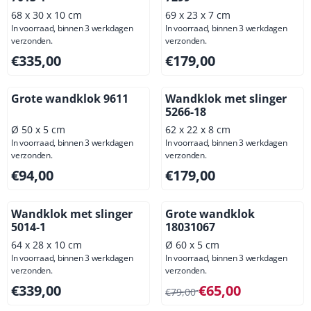
68 x 30 x 10 cm
69 x 23 x 7 cm
In voorraad, binnen 3 werkdagen
In voorraad, binnen 3 werkdagen
verzonden.
verzonden.
Prijs: 335,00, exclusief btw: 276,86
Prijs: 179,00, exclusief btw: 
€335,00
€179,00
Grote wandklok 9611
Wandklok met slinger
5266-18
Ø 50 x 5 cm
62 x 22 x 8 cm
In voorraad, binnen 3 werkdagen
In voorraad, binnen 3 werkdagen
verzonden.
verzonden.
Prijs: 94,00, exclusief btw: 77,69
Prijs: 179,00, exclusief btw: 
€94,00
€179,00
Wandklok met slinger
Grote wandklok
5014-1
18031067
64 x 28 x 10 cm
Ø 60 x 5 cm
In voorraad, binnen 3 werkdagen
In voorraad, binnen 3 werkdagen
verzonden.
verzonden.
Prijs: 339,00, exclusief btw: 280,17
Van 79,00 voor 65,00, exclus
€339,00
€65,00
€79,00