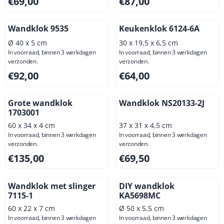
€69,00
€87,00
Wandklok 9535
Keukenklok 6124-6A
Ø 40 x 5 cm
30 x 19,5 x 6,5 cm
In voorraad, binnen 3 werkdagen
In voorraad, binnen 3 werkdagen
verzonden.
verzonden.
Prijs: 92,00, exclusief btw: 76,03
Prijs: 64,00, exclusief btw: 5
€92,00
€64,00
Grote wandklok
Wandklok NS20133-2J
1703001
60 x 34 x 4 cm
37 x 31 x 4,5 cm
In voorraad, binnen 3 werkdagen
In voorraad, binnen 3 werkdagen
verzonden.
verzonden.
Prijs: 135,00, exclusief btw: 111,57
Prijs: 69,50, exclusief btw: 5
€135,00
€69,50
Wandklok met slinger
DIY wandklok
7115-1
KA5698MC
60 x 22 x 7 cm
Ø 50 x 5,5 cm
In voorraad, binnen 3 werkdagen
In voorraad, binnen 3 werkdagen