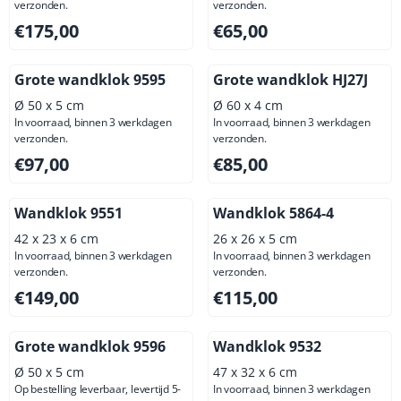
verzonden.
verzonden.
Prijs: 175,00, exclusief btw: 144,63
Prijs: 65,00, exclusief btw: 5
€175,00
€65,00
Grote wandklok 9595
Grote wandklok HJ27J
Ø 50 x 5 cm
Ø 60 x 4 cm
In voorraad, binnen 3 werkdagen
In voorraad, binnen 3 werkdagen
verzonden.
verzonden.
Prijs: 97,00, exclusief btw: 80,17
Prijs: 85,00, exclusief btw: 7
€97,00
€85,00
Wandklok 9551
Wandklok 5864-4
42 x 23 x 6 cm
26 x 26 x 5 cm
In voorraad, binnen 3 werkdagen
In voorraad, binnen 3 werkdagen
verzonden.
verzonden.
Prijs: 149,00, exclusief btw: 123,14
Prijs: 115,00, exclusief btw: 
€149,00
€115,00
Grote wandklok 9596
Wandklok 9532
Ø 50 x 5 cm
47 x 32 x 6 cm
Op bestelling leverbaar, levertijd 5-
In voorraad, binnen 3 werkdagen