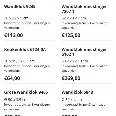
Wandklok 9245
Wandklok met slinger
7207-1
36 x 22 x 5 cm
62 x 23 x 7 cm
In voorraad, binnen 3 werkdagen
In voorraad, binnen 3 werkdagen
verzonden.
verzonden.
Prijs: 112,00, exclusief btw: 92,56
Prijs: 125,00, exclusief btw: 
€112,00
€125,00
Keukenklok 6124-0A
Wandklok met slinger
5162-1
30 x 19,5 x 6,5 cm
58 x 26 x 10 cm
In voorraad, binnen 3 werkdagen
In voorraad, binnen 3 werkdagen
verzonden.
verzonden.
Prijs: 64,00, exclusief btw: 52,89
Prijs: 269,00, exclusief btw: 
€64,00
€269,00
Grote wandklok 9465
Wandklok 5848
Ø 50 x 3,5 cm
Ø 31 x 4 cm
In voorraad, binnen 3 werkdagen
In voorraad, binnen 3 werkdagen
verzonden.
verzonden.
Prijs: 69,00, exclusief btw: 57,02
Prijs: 87,00, exclusief btw: 7