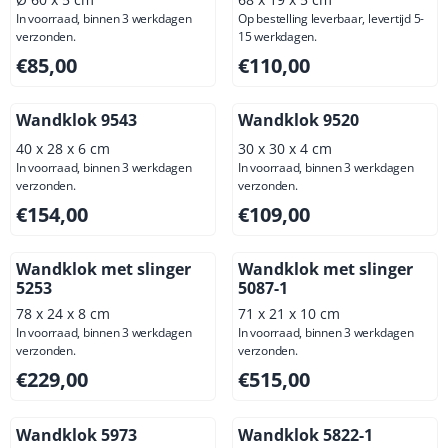
In voorraad, binnen 3 werkdagen
Op bestelling leverbaar, levertijd 5-
verzonden.
15 werkdagen.
Prijs: 85,00, exclusief btw: 70,25
Prijs: 110,00, exclusief btw: 
€85,00
€110,00
Wandklok 9543
Wandklok 9520
40 x 28 x 6 cm
30 x 30 x 4 cm
In voorraad, binnen 3 werkdagen
In voorraad, binnen 3 werkdagen
verzonden.
verzonden.
Prijs: 154,00, exclusief btw: 127,27
Prijs: 109,00, exclusief btw: 
€154,00
€109,00
Wandklok met slinger
Wandklok met slinger
5253
5087-1
78 x 24 x 8 cm
71 x 21 x 10 cm
In voorraad, binnen 3 werkdagen
In voorraad, binnen 3 werkdagen
verzonden.
verzonden.
Prijs: 229,00, exclusief btw: 189,26
Prijs: 515,00, exclusief btw: 
€229,00
€515,00
Wandklok 5973
Wandklok 5822-1