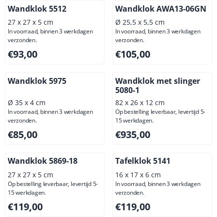
Wandklok 5512
Wandklok AWA13-06GN
27 x 27 x 5 cm
Ø 25,5 x 5,5 cm
In voorraad, binnen 3 werkdagen
In voorraad, binnen 3 werkdagen
verzonden.
verzonden.
Prijs: 93,00, exclusief btw: 76,86
Prijs: 105,00, exclusief btw: 
€93,00
€105,00
Wandklok 5975
Wandklok met slinger
5080-1
Ø 35 x 4 cm
82 x 26 x 12 cm
In voorraad, binnen 3 werkdagen
Op bestelling leverbaar, levertijd 5-
verzonden.
15 werkdagen.
Prijs: 85,00, exclusief btw: 70,25
Prijs: 935,00, exclusief btw: 
€85,00
€935,00
Wandklok 5869-18
Tafelklok 5141
27 x 27 x 5 cm
16 x 17 x 6 cm
Op bestelling leverbaar, levertijd 5-
In voorraad, binnen 3 werkdagen
15 werkdagen.
verzonden.
Prijs: 119,00, exclusief btw: 98,35
Prijs: 119,00, exclusief btw: 
€119,00
€119,00