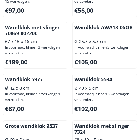
15 werkdagen.
verzonden.
Prijs: 97,00, exclusief btw: 80,17
Prijs: 56,00, exclusief btw: 4
€97,00
€56,00
Wandklok met slinger
Wandklok AWA13-06OR
70869-002200
67 x 15 x 16 cm
Ø 25,5 x 5,5 cm
In voorraad, binnen 3 werkdagen
In voorraad, binnen 3 werkdagen
verzonden.
verzonden.
Prijs: 189,00, exclusief btw: 156,20
Prijs: 105,00, exclusief btw: 
€189,00
€105,00
Wandklok 5977
Wandklok 5534
Ø 42 x 8 cm
Ø 40 x 5 cm
In voorraad, binnen 3 werkdagen
In voorraad, binnen 3 werkdagen
verzonden.
verzonden.
Prijs: 87,00, exclusief btw: 71,90
Prijs: 102,00, exclusief btw: 
€87,00
€102,00
Grote wandklok 9537
Wandklok met slinger
7324
Ø 60 x 5 cm
68 x 19 x 5 cm