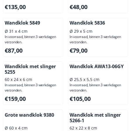
Prijs: 135,00, exclusief btw: 111,57
Prijs: 48,00, exclusief btw: 3
€135,00
€48,00
Wandklok 5849
Wandklok 5836
Ø 31 x 4 cm
Ø 29 x 5 cm
In voorraad, binnen 3 werkdagen
In voorraad, binnen 3 werkdagen
verzonden.
verzonden.
Prijs: 87,00, exclusief btw: 71,90
Prijs: 79,00, exclusief btw: 6
€87,00
€79,00
Wandklok met slinger
Wandklok AWA13-06GY
5255
60 x 24 x 6 cm
Ø 25,5 x 5,5 cm
In voorraad, binnen 3 werkdagen
In voorraad, binnen 3 werkdagen
verzonden.
verzonden.
Prijs: 159,00, exclusief btw: 131,41
Prijs: 105,00, exclusief btw: 
€159,00
€105,00
Grote wandklok 9380
Wandklok met slinger
5266-1
Ø 60 x 4 cm
62 x 22 x 8 cm