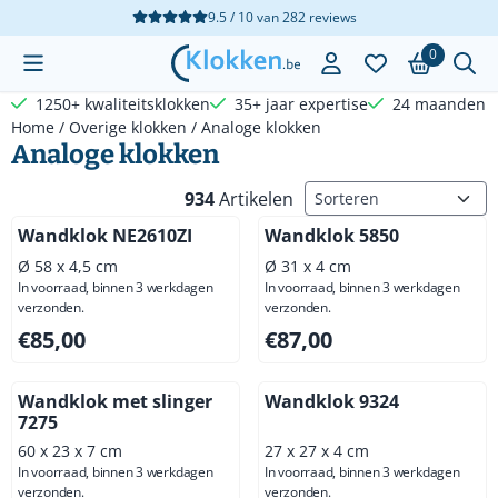
Cookievoorkeuren zijn beschikbaar. Kies instellingen of sta a
9.5 / 10
van
282
reviews
0
1250+ kwaliteitsklokken
35+ jaar expertise
24 maanden g
Home
/
Overige klokken
/
Analoge klokken
Analoge klokken
Sorteermethode
934
Artikelen
Wandklok NE2610ZI
Wandklok 5850
Ø 58 x 4,5 cm
Ø 31 x 4 cm
In voorraad, binnen 3 werkdagen
In voorraad, binnen 3 werkdagen
verzonden.
verzonden.
Prijs: 85,00, exclusief btw: 70,25
Prijs: 87,00, exclusief btw: 7
€85,00
€87,00
Wandklok met slinger
Wandklok 9324
7275
60 x 23 x 7 cm
27 x 27 x 4 cm
In voorraad, binnen 3 werkdagen
In voorraad, binnen 3 werkdagen
verzonden.
verzonden.