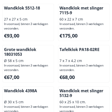
Wandklok 5512-18
Wandklok met slinger
7115-9
27 x 27 x 5 cm
60 x 22 x 7 cm
In voorraad, binnen 3 werkdagen
In voorraad, binnen 3 werkdagen
verzonden.
verzonden.
Prijs: 93,00, exclusief btw: 76,86
Prijs: 175,00, exclusief btw: 
€93,00
€175,00
Grote wandklok
Tafelklok PA18-02RE
18031053
Ø 58 x 5 cm
7 x 7 x 4,2 cm
In voorraad, binnen 3 werkdagen
In voorraad, binnen 3 werkdagen
verzonden.
verzonden.
Prijs: 67,00, exclusief btw: 55,37
Prijs: 68,00, exclusief btw: 5
€67,00
€68,00
Wandklok 4398A
Wandklok met slinger
5132-9
Ø 30 x 5 cm
60 x 25 x 10 cm.
In voorraad, binnen 3 werkdagen
In voorraad, binnen 3 werkdagen
verzonden.
verzonden.