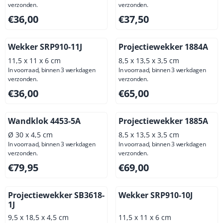
verzonden.
verzonden.
Prijs: 36,00, exclusief btw: 29,75
Prijs: 37,50, exclusief btw: 3
€36,00
€37,50
Wekker SRP910-11J
Projectiewekker 1884A
11,5 x 11 x 6 cm
8,5 x 13,5 x 3,5 cm
In voorraad, binnen 3 werkdagen
In voorraad, binnen 3 werkdagen
verzonden.
verzonden.
Prijs: 36,00, exclusief btw: 29,75
Prijs: 65,00, exclusief btw: 5
€36,00
€65,00
Wandklok 4453-5A
Projectiewekker 1885A
Ø 30 x 4,5 cm
8,5 x 13,5 x 3,5 cm
In voorraad, binnen 3 werkdagen
In voorraad, binnen 3 werkdagen
verzonden.
verzonden.
Prijs: 79,95, exclusief btw: 66,07
Prijs: 69,00, exclusief btw: 5
€79,95
€69,00
Projectiewekker SB3618-
Wekker SRP910-10J
1J
9,5 x 18,5 x 4,5 cm
11,5 x 11 x 6 cm