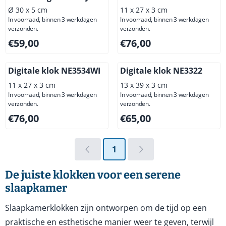
Ø 30 x 5 cm
11 x 27 x 3 cm
In voorraad, binnen 3 werkdagen
In voorraad, binnen 3 werkdagen
verzonden.
verzonden.
Prijs: 59,00, exclusief btw: 48,76
Prijs: 76,00, exclusief btw: 6
€59,00
€76,00
Digitale klok NE3534WI
Digitale klok NE3322
11 x 27 x 3 cm
13 x 39 x 3 cm
In voorraad, binnen 3 werkdagen
In voorraad, binnen 3 werkdagen
verzonden.
verzonden.
Prijs: 76,00, exclusief btw: 62,81
Prijs: 65,00, exclusief btw: 5
€76,00
€65,00
1
De juiste klokken voor een serene
slaapkamer
Slaapkamerklokken zijn ontworpen om de tijd op een
praktische en esthetische manier weer te geven, terwijl