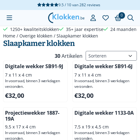
Cookievoorkeuren zijn beschikbaar. Kies instellingen of sta a
9.5 / 10
van
282
reviews
0
1250+ kwaliteitsklokken
35+ jaar expertise
24 maanden g
Home
/
Overige klokken
/
Slaapkamer klokken
Slaapkamer klokken
Sorteermethode
30
Artikelen
Digitale wekker SB91-9J
Digitale wekker SB91-6J
7 x 11 x 4 cm
7 x 11 x 4 cm
In voorraad, binnen 3 werkdagen
In voorraad, binnen 3 werkdagen
verzonden.
verzonden.
Prijs: 32,00, exclusief btw: 26,45
Prijs: 32,00, exclusief btw: 2
€32,00
€32,00
Projectiewekker 1887-
Digitale wekker 1133-0A
19A
9,5 x 17 x 4 cm
7,5 x 19 x 4,5 cm
In voorraad, binnen 3 werkdagen
In voorraad, binnen 3 werkdagen
verzonden.
verzonden.