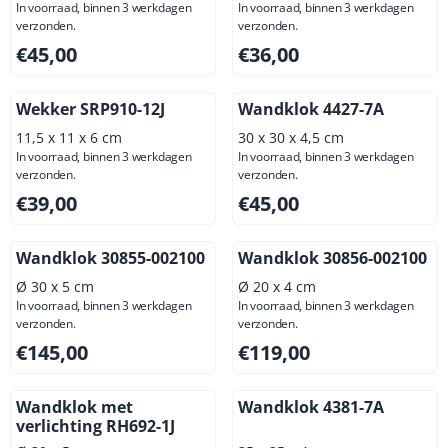
In voorraad, binnen 3 werkdagen
In voorraad, binnen 3 werkdagen
verzonden.
verzonden.
Prijs: 45,00, exclusief btw: 37,19
Prijs: 36,00, exclusief btw: 2
€45,00
€36,00
Wekker SRP910-12J
Wandklok 4427-7A
11,5 x 11 x 6 cm
30 x 30 x 4,5 cm
In voorraad, binnen 3 werkdagen
In voorraad, binnen 3 werkdagen
verzonden.
verzonden.
Prijs: 39,00, exclusief btw: 32,23
Prijs: 45,00, exclusief btw: 3
€39,00
€45,00
Wandklok 30855-002100
Wandklok 30856-002100
Ø 30 x 5 cm
Ø 20 x 4 cm
In voorraad, binnen 3 werkdagen
In voorraad, binnen 3 werkdagen
verzonden.
verzonden.
Prijs: 145,00, exclusief btw: 119,83
Prijs: 119,00, exclusief btw: 
€145,00
€119,00
Wandklok met
Wandklok 4381-7A
verlichting RH692-1J