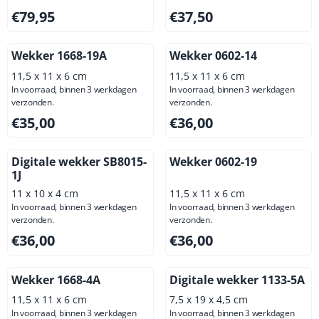
Prijs: 79,95, exclusief btw: 66,07
Prijs: 37,50, exclusief btw: 3
€79,95
€37,50
Wekker 1668-19A
Wekker 0602-14
11,5 x 11 x 6 cm
11,5 x 11 x 6 cm
In voorraad, binnen 3 werkdagen
In voorraad, binnen 3 werkdagen
verzonden.
verzonden.
Prijs: 35,00, exclusief btw: 28,93
Prijs: 36,00, exclusief btw: 2
€35,00
€36,00
Digitale wekker SB8015-
Wekker 0602-19
1J
11 x 10 x 4 cm
11,5 x 11 x 6 cm
In voorraad, binnen 3 werkdagen
In voorraad, binnen 3 werkdagen
verzonden.
verzonden.
Prijs: 36,00, exclusief btw: 29,75
Prijs: 36,00, exclusief btw: 2
€36,00
€36,00
Wekker 1668-4A
Digitale wekker 1133-5A
11,5 x 11 x 6 cm
7,5 x 19 x 4,5 cm
In voorraad, binnen 3 werkdagen
In voorraad, binnen 3 werkdagen