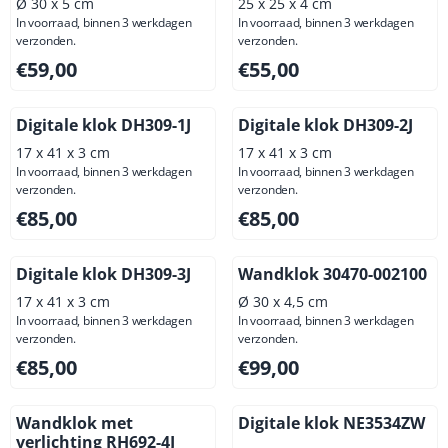
Ø 30 x 5 cm
25 x 25 x 4 cm
In voorraad, binnen 3 werkdagen
In voorraad, binnen 3 werkdagen
verzonden.
verzonden.
Prijs: 59,00, exclusief btw: 48,76
Prijs: 55,00, exclusief btw: 4
€59,00
€55,00
Digitale klok DH309-1J
Digitale klok DH309-2J
17 x 41 x 3 cm
17 x 41 x 3 cm
In voorraad, binnen 3 werkdagen
In voorraad, binnen 3 werkdagen
verzonden.
verzonden.
Prijs: 85,00, exclusief btw: 70,25
Prijs: 85,00, exclusief btw: 7
€85,00
€85,00
Digitale klok DH309-3J
Wandklok 30470-002100
17 x 41 x 3 cm
Ø 30 x 4,5 cm
In voorraad, binnen 3 werkdagen
In voorraad, binnen 3 werkdagen
verzonden.
verzonden.
Prijs: 85,00, exclusief btw: 70,25
Prijs: 99,00, exclusief btw: 8
€85,00
€99,00
Wandklok met
Digitale klok NE3534ZW
verlichting RH692-4J