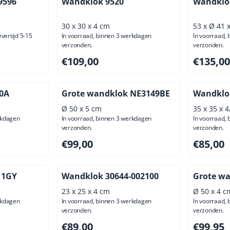
9596
Wandklok 9520
Wandklo
30 x 30 x 4 cm
53 x Ø 41 
evertijd 5-15
In voorraad, binnen 3 werkdagen
In voorraad,
verzonden.
verzonden.
ief btw: 80,17
Prijs: 109,00, exclusief btw: 90,08
Prijs: 135
€109,00
€135,00
0A
Grote wandklok NE3149BE
Wandklo
Ø 50 x 5 cm
35 x 35 x 
rkdagen
In voorraad, binnen 3 werkdagen
In voorraad,
verzonden.
verzonden.
ief btw: 66,07
Prijs: 99,00, exclusief btw: 81,82
Prijs: 85,
€99,00
€85,00
11GY
Wandklok 30644-002100
Grote w
23 x 25 x 4 cm
Ø 50 x 4 c
rkdagen
In voorraad, binnen 3 werkdagen
In voorraad,
verzonden.
verzonden.
ief btw: 80,99
Prijs: 89,00, exclusief btw: 73,55
Prijs: 99,
€89,00
€99,95