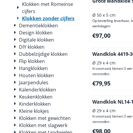
Grote wandklok 
Klokken met Romeinse
cijfers
Ø 50 x 5 cm
Klokken zonder cijfers
Op bestelling leverbaar, l
Dementieklokken
werkdagen.
Design klokken
Prijs: 97,00, exclus
€97,00
Digitale klokken
DIY klokken
Dubbelzijdige klokken
Wandklok 4419-3
Flip klokken
Ø 29 x 4 cm
Hangklokken
In voorraad, binnen 3 we
verzonden.
Houten klokken
Prijs: 79,95, exclus
Jaarpendules
€79,95
Kalenderklokken
Keukenklokken
Wandklok NL14-
Kinderklokken
Kleine klokjes
Ø 29 x 4 cm
In voorraad, binnen 3 we
Klokken met gewichten
verzonden.
Klokken met slagwerk
Prijs: 98,00, exclus
€98,00
Klokken met tandwielen