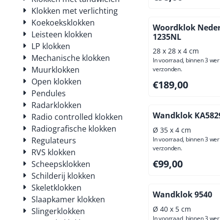
Klokken met verlichting
Koekoeksklokken
Woordklok Nede
Leisteen klokken
1235NL
LP klokken
28 x 28 x 4 cm
Mechanische klokken
In voorraad, binnen 3 we
Muurklokken
verzonden.
Open klokken
Prijs: 189,00, excl
€189,00
Pendules
Radarklokken
Wandklok KA582
Radio controlled klokken
Radiografische klokken
Ø 35 x 4 cm
Regulateurs
In voorraad, binnen 3 we
verzonden.
RVS klokken
Prijs: 99,00, exclus
€99,00
Scheepsklokken
Schilderij klokken
Skeletklokken
Wandklok 9540
Slaapkamer klokken
Ø 40 x 5 cm
Slingerklokken
In voorraad, binnen 3 we