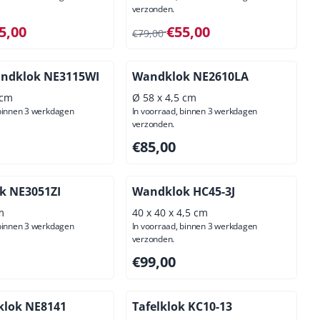
verzonden.
 voor 65,00, exclusief btw: 53,72
Van 79,00 voor 55,00, exclusief btw
5,00
€55,00
€79,00
andklok NE3115WI
Wandklok NE2610LA
 cm
Ø 58 x 4,5 cm
 binnen 3 werkdagen
In voorraad, binnen 3 werkdagen
verzonden.
00, exclusief btw: 73,55
Prijs: 85,00, exclusief btw: 70,25
€85,00
k NE3051ZI
Wandklok HC45-3J
m
40 x 40 x 4,5 cm
 binnen 3 werkdagen
In voorraad, binnen 3 werkdagen
verzonden.
00, exclusief btw: 37,19
Prijs: 99,00, exclusief btw: 81,82
€99,00
klok NE8141
Tafelklok KC10-13