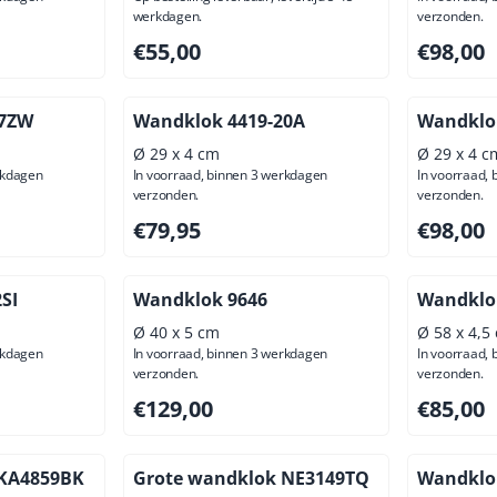
werkdagen.
verzonden.
ief btw: 45,45
Prijs: 55,00, exclusief btw: 45,45
Prijs: 98,
€55,00
€98,00
97ZW
Wandklok 4419-20A
Wandklo
Ø 29 x 4 cm
Ø 29 x 4 c
rkdagen
In voorraad, binnen 3 werkdagen
In voorraad,
verzonden.
verzonden.
ief btw: 69,42
Prijs: 79,95, exclusief btw: 66,07
Prijs: 98,
€79,95
€98,00
SI
Wandklok 9646
Wandklo
Ø 40 x 5 cm
Ø 58 x 4,5
rkdagen
In voorraad, binnen 3 werkdagen
In voorraad,
verzonden.
verzonden.
00, exclusief btw: 53,72
Prijs: 129,00, exclusief btw: 106,61
Prijs: 85,
€129,00
€85,00
 KA4859BK
Grote wandklok NE3149TQ
Wandklo