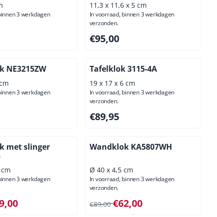
m
11,3 x 11,6 x 5 cm
 binnen 3 werkdagen
In voorraad, binnen 3 werkdagen
verzonden.
00, exclusief btw: 45,45
Prijs: 95,00, exclusief btw: 78,51
€95,00
k NE3215ZW
Tafelklok 3115-4A
 cm
19 x 17 x 6 cm
 binnen 3 werkdagen
In voorraad, binnen 3 werkdagen
verzonden.
00, exclusief btw: 57,02
Prijs: 89,95, exclusief btw: 74,34
€89,95
 met slinger
Wandklok KA5807WH
3
4 cm
Ø 40 x 4,5 cm
 binnen 3 werkdagen
In voorraad, binnen 3 werkdagen
verzonden.
 voor 49,00, exclusief btw: 40,50
Van 89,00 voor 62,00, exclusief btw
9,00
€62,00
€89,00