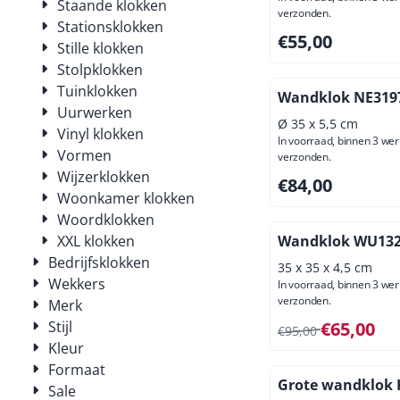
Staande klokken
verzonden.
Stationsklokken
Prijs: 55,00, exclus
€55,00
Stille klokken
Stolpklokken
Tuinklokken
Wandklok NE31
Uurwerken
Ø 35 x 5,5 cm
Vinyl klokken
In voorraad, binnen 3 we
Vormen
verzonden.
Wijzerklokken
Prijs: 84,00, exclus
€84,00
Woonkamer klokken
Woordklokken
XXL klokken
Wandklok WU132
Bedrijfsklokken
35 x 35 x 4,5 cm
Wekkers
In voorraad, binnen 3 we
verzonden.
Merk
Van 95,00 voor 65,
Stijl
€65,00
€95,00
Kleur
Formaat
Grote wandklok
Sale