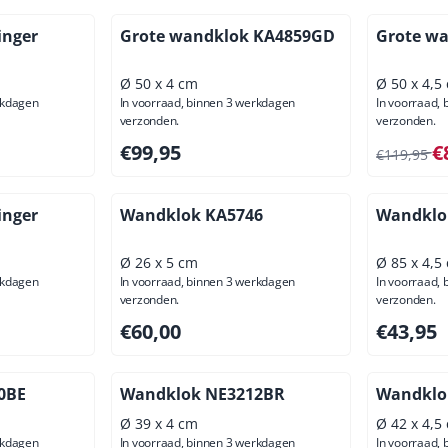
inger
Grote wandklok KA4859GD
Grote w
Ø 50 x 4 cm
Ø 50 x 4,5
rkdagen
In voorraad, binnen 3 werkdagen
In voorraad,
verzonden.
verzonden.
usief btw: 119,83
Prijs: 99,95, exclusief btw: 82,60
Van 119,9
€99,95
€
€119,95
inger
Wandklok KA5746
Wandklo
Ø 26 x 5 cm
Ø 85 x 4,5
rkdagen
In voorraad, binnen 3 werkdagen
In voorraad,
verzonden.
verzonden.
9,00, exclusief btw: 114,88
Prijs: 60,00, exclusief btw: 49,59
Prijs: 43,
€60,00
€43,95
0BE
Wandklok NE3212BR
Wandklo
Ø 39 x 4 cm
Ø 42 x 4,5
rkdagen
In voorraad, binnen 3 werkdagen
In voorraad,