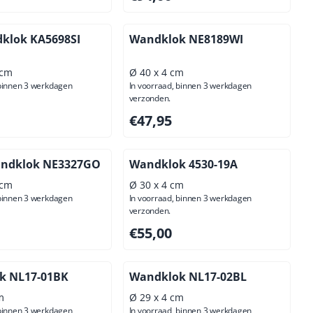
klok KA5698SI
Wandklok NE8189WI
 cm
Ø 40 x 4 cm
 binnen 3 werkdagen
In voorraad, binnen 3 werkdagen
verzonden.
95, exclusief btw: 49,55
Prijs: 47,95, exclusief btw: 39,63
€47,95
andklok NE3327GO
Wandklok 4530-19A
 cm
Ø 30 x 4 cm
 binnen 3 werkdagen
In voorraad, binnen 3 werkdagen
verzonden.
,00, exclusief btw: 111,57
Prijs: 55,00, exclusief btw: 45,45
€55,00
k NL17-01BK
Wandklok NL17-02BL
m
Ø 29 x 4 cm
 binnen 3 werkdagen
In voorraad, binnen 3 werkdagen