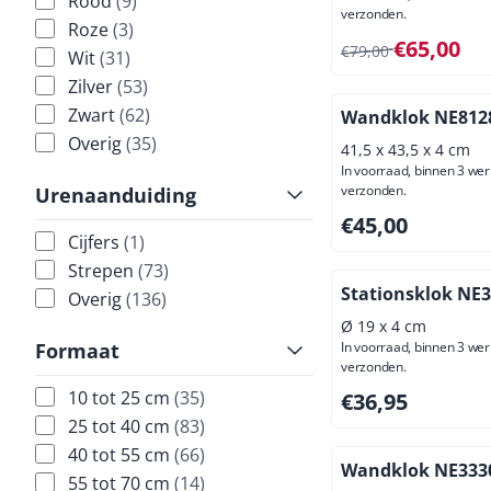
Rood
(9)
verzonden.
Roze
(3)
Van 79,00 voor 65,
€65,00
€79,00
Wit
(31)
Zilver
(53)
Zwart
(62)
Wandklok NE812
Overig
(35)
41,5 x 43,5 x 4 cm
In voorraad, binnen 3 we
verzonden.
Urenaanduiding
Prijs: 45,00, exclus
€45,00
Cijfers
(1)
Strepen
(73)
Stationsklok NE
Overig
(136)
Ø 19 x 4 cm
In voorraad, binnen 3 we
Formaat
verzonden.
Prijs: 36,95, exclus
10 tot 25 cm
(35)
€36,95
25 tot 40 cm
(83)
40 tot 55 cm
(66)
Wandklok NE333
55 tot 70 cm
(14)