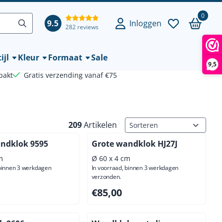
0
9.5
Inloggen
282 reviews
ijl
Kleur
Formaat
Sale
9,5
pakt
Gratis verzending vanaf €75
Sorteermethode
209
Artikelen
ndklok 9595
Grote wandklok HJ27J
m
Ø 60 x 4 cm
 binnen 3 werkdagen
In voorraad, binnen 3 werkdagen
verzonden.
00, exclusief btw: 80,17
Prijs: 85,00, exclusief btw: 70,25
€85,00