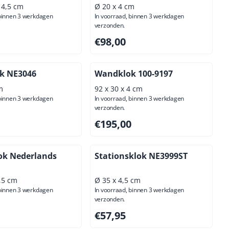
x 4,5 cm
Ø 20 x 4 cm
 binnen 3 werkdagen
In voorraad, binnen 3 werkdagen
verzonden.
00, exclusief btw: 37,19
Prijs: 98,00, exclusief btw: 80,99
€98,00
k NE3046
Wandklok 100-9197
m
92 x 30 x 4 cm
 binnen 3 werkdagen
In voorraad, binnen 3 werkdagen
verzonden.
95, exclusief btw: 41,28
Prijs: 195,00, exclusief btw: 161,16
€195,00
ok Nederlands
Stationsklok NE3999ST
4,5 cm
Ø 35 x 4,5 cm
 binnen 3 werkdagen
In voorraad, binnen 3 werkdagen
verzonden.
,00, exclusief btw: 238,84
Prijs: 57,95, exclusief btw: 47,89
€57,95