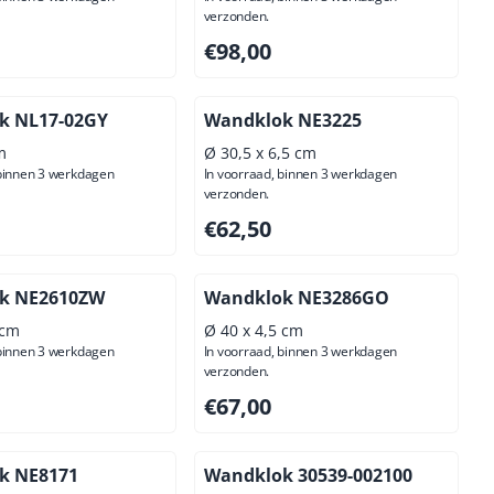
verzonden.
00, exclusief btw: 80,99
Prijs: 98,00, exclusief btw: 80,99
€98,00
k NL17-02GY
Wandklok NE3225
m
Ø 30,5 x 6,5 cm
 binnen 3 werkdagen
In voorraad, binnen 3 werkdagen
verzonden.
00, exclusief btw: 80,99
Prijs: 62,50, exclusief btw: 51,65
€62,50
k NE2610ZW
Wandklok NE3286GO
 cm
Ø 40 x 4,5 cm
 binnen 3 werkdagen
In voorraad, binnen 3 werkdagen
verzonden.
00, exclusief btw: 70,25
Prijs: 67,00, exclusief btw: 55,37
€67,00
k NE8171
Wandklok 30539-002100