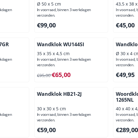
Ø 50 x 5 cm
43,5 x 38 
rkdagen
In voorraad, binnen 3 werkdagen
In voorraad,
verzonden.
verzonden.
ief btw: 82,60
Prijs: 99,00, exclusief btw: 81,82
Prijs: 45,
€99,00
€45,00
7GR
Wandklok WU144SI
Wandklo
35 x 35 x 4,5 cm
Ø 30 x 4 c
rkdagen
In voorraad, binnen 3 werkdagen
In voorraad,
verzonden.
verzonden.
00, exclusief btw: 51,24
Van 95,00 voor 65,00, exclusief btw: 53,72
Prijs: 49,
€65,00
€49,95
€95,00
Wandklok HB21-2J
Woordkl
1265NL
30 x 30 x 5 cm
40 x 40 x 
rkdagen
In voorraad, binnen 3 werkdagen
In voorraad,
verzonden.
verzonden.
ief btw: 24,75
Prijs: 59,00, exclusief btw: 48,76
Prijs: 289
€59,00
€289,00