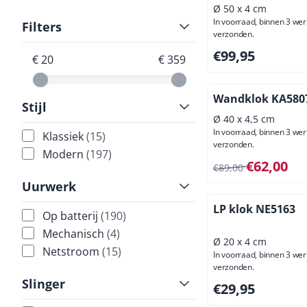
Ø 50 x 4 cm
In voorraad, binnen 3 we
Filters
verzonden.
Prijs: 99,95, exclus
€99,95
€ 20
€ 359
Wandklok KA580
Stijl
Ø 40 x 4,5 cm
In voorraad, binnen 3 we
Klassiek
(15)
verzonden.
Modern
(197)
Van 89,00 voor 62,
€62,00
€89,00
Uurwerk
LP klok NE5163
Op batterij
(190)
Mechanisch
(4)
Ø 20 x 4 cm
Netstroom
(15)
In voorraad, binnen 3 we
verzonden.
Slinger
Prijs: 29,95, exclus
€29,95