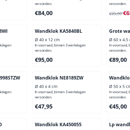
verzonden.
verzonden.
00, exclusief btw: 53,72
Prijs: 84,00, exclusief btw: 69,42
Van 95,00
€84,00
€6
€95,00
8WI
Wandklok KA5840BL
Grote w
Ø 40 x 12 cm
Ø 60 x 4,5
rkdagen
In voorraad, binnen 3 werkdagen
In voorraad,
verzonden.
verzonden.
ief btw: 37,19
Prijs: 95,00, exclusief btw: 78,51
Prijs: 89,
€95,00
€89,00
3998STZW
Wandklok NE8189ZW
Wandklo
Ø 40 x 4 cm
Ø 50 x 5 c
rkdagen
In voorraad, binnen 3 werkdagen
In voorraad,
verzonden.
verzonden.
ief btw: 30,54
Prijs: 47,95, exclusief btw: 39,63
Prijs: 45,
€47,95
€45,00
0
Wandklok KA450055
Lp wand