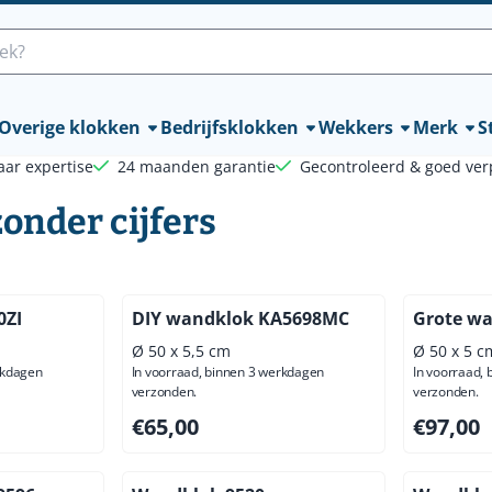
lle cookies toe.
Overige klokken
Bedrijfsklokken
Wekkers
Merk
St
aar expertise
24 maanden garantie
Gecontroleerd & goed ver
onder cijfers
0ZI
DIY wandklok KA5698MC
Grote wa
Ø 50 x 5,5 cm
Ø 50 x 5 c
rkdagen
In voorraad, binnen 3 werkdagen
In voorraad,
verzonden.
verzonden.
ief btw: 70,25
Prijs: 65,00, exclusief btw: 53,72
Prijs: 97,
€65,00
€97,00