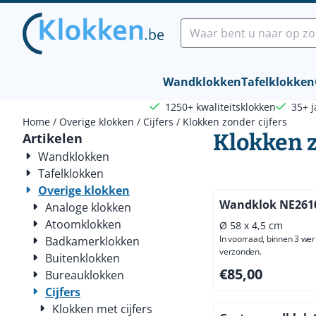
Cookievoorkeuren zijn beschikbaar. Kies instellingen of sta a
Zoeken
Wandklokken
Tafelklokken
1250+ kwaliteitsklokken
35+ j
Home
/
Overige klokken
/
Cijfers
/
Klokken zonder cijfers
Klokken z
Artikelen
Wandklokken
Tafelklokken
Overige klokken
Wandklok NE261
Analoge klokken
Atoomklokken
Ø 58 x 4,5 cm
In voorraad, binnen 3 we
Badkamerklokken
verzonden.
Buitenklokken
Prijs: 85,00, exclus
€85,00
Bureauklokken
Cijfers
Klokken met cijfers