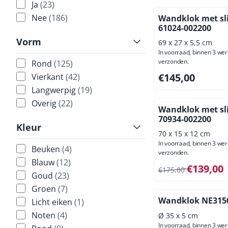
Ja
(23)
Nee
(186)
Wandklok met sl
61024-002200
Vorm
69 x 27 x 5,5 cm
In voorraad, binnen 3 we
verzonden.
Rond
(125)
Prijs: 145,00, excl
€145,00
Vierkant
(42)
Langwerpig
(19)
Overig
(22)
Wandklok met sl
70934-002200
Kleur
70 x 15 x 12 cm
In voorraad, binnen 3 we
Beuken
(4)
verzonden.
Blauw
(12)
Van 175,00 voor 13
€139,00
€175,00
Goud
(23)
Groen
(7)
Wandklok NE315
Licht eiken
(1)
Noten
(4)
Ø 35 x 5 cm
In voorraad, binnen 3 we