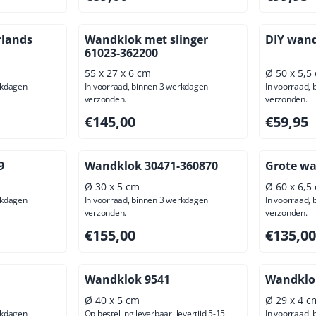
rlands
Wandklok met slinger
DIY wand
61023-362200
55 x 27 x 6 cm
Ø 50 x 5,5
rkdagen
In voorraad, binnen 3 werkdagen
In voorraad,
verzonden.
verzonden.
usief btw: 156,20
Prijs: 145,00, exclusief btw: 119,83
Prijs: 59,
€145,00
€59,95
9
Wandklok 30471-360870
Grote w
Ø 30 x 5 cm
Ø 60 x 6,5
rkdagen
In voorraad, binnen 3 werkdagen
In voorraad,
verzonden.
verzonden.
ief btw: 81,82
Prijs: 155,00, exclusief btw: 128,10
Prijs: 135
€155,00
€135,00
Wandklok 9541
Wandklo
Ø 40 x 5 cm
Ø 29 x 4 c
rkdagen
Op bestelling leverbaar, levertijd 5-15
In voorraad,