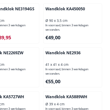
andklok NE3194GS
Wandklok KA450050
 cm
Ø 90 x 3,5 cm
 binnen 3 werkdagen
In voorraad, binnen 3 werkdagen
verzonden.
5 voor 89,95, exclusief btw: 74,34
Prijs: 49,00, exclusief btw: 40,50
89,95
€49,00
k NE2269ZW
Wandklok NE2936
 cm
41 x 41 x 4 cm
 binnen 3 werkdagen
In voorraad, binnen 3 werkdagen
verzonden.
95, exclusief btw: 36,32
Prijs: 55,00, exclusief btw: 45,45
€55,00
k KA5727WH
Wandklok KA5889WH
 cm
Ø 39 x 4 cm
 binnen 3 werkdagen
In voorraad, binnen 3 werkdagen