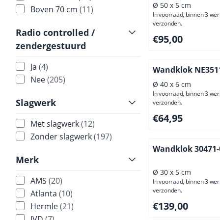
Ø 50 x 5 cm
Boven 70 cm
(11)
In voorraad, binnen 3 we
verzonden.
Radio controlled /
Prijs: 95,00, exclus
€95,00
zendergestuurd
Ja
(4)
Wandklok NE351
Nee
(205)
Ø 40 x 6 cm
In voorraad, binnen 3 we
Slagwerk
verzonden.
Prijs: 64,95, exclus
€64,95
Met slagwerk
(12)
Zonder slagwerk
(197)
Wandklok 30471-
Merk
Ø 30 x 5 cm
AMS
(20)
In voorraad, binnen 3 we
verzonden.
Atlanta
(10)
Prijs: 139,00, excl
€139,00
Hermle
(21)
JVD
(7)