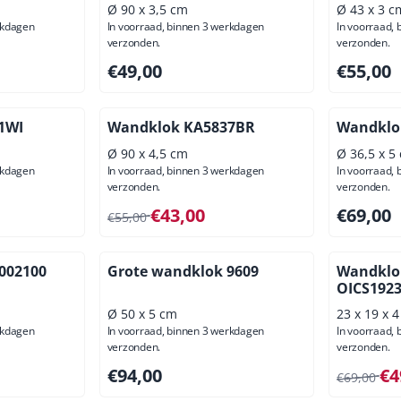
Ø 90 x 3,5 cm
Ø 43 x 3 c
rkdagen
In voorraad, binnen 3 werkdagen
In voorraad,
verzonden.
verzonden.
ief btw: 78,51
Prijs: 49,00, exclusief btw: 40,50
Prijs: 55,
€49,00
€55,00
1WI
Wandklok KA5837BR
Wandklo
Ø 90 x 4,5 cm
Ø 36,5 x 5
rkdagen
In voorraad, binnen 3 werkdagen
In voorraad,
verzonden.
verzonden.
ief btw: 53,68
Van 55,00 voor 43,00, exclusief btw: 35,54
Prijs: 69,
€43,00
€69,00
€55,00
002100
Grote wandklok 9609
Wandklok
OICS192
Ø 50 x 5 cm
23 x 19 x 
rkdagen
In voorraad, binnen 3 werkdagen
In voorraad,
verzonden.
verzonden.
usief btw: 114,88
Prijs: 94,00, exclusief btw: 77,69
Van 69,00
€94,00
€4
€69,00