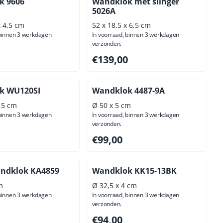
k 9606
Wandklok met slinger
5026A
x 4,5 cm
52 x 18,5 x 6,5 cm
 binnen 3 werkdagen
In voorraad, binnen 3 werkdagen
verzonden.
,00, exclusief btw: 111,57
Prijs: 139,00, exclusief btw: 114,88
€139,00
k WU120SI
Wandklok 4487-9A
4,5 cm
Ø 50 x 5 cm
 binnen 3 werkdagen
In voorraad, binnen 3 werkdagen
verzonden.
00, exclusief btw: 70,25
Prijs: 99,00, exclusief btw: 81,82
€99,00
andklok KA4859
Wandklok KK15-13BK
m
Ø 32,5 x 4 cm
 binnen 3 werkdagen
In voorraad, binnen 3 werkdagen
verzonden.
95, exclusief btw: 82,60
Prijs: 94,00, exclusief btw: 77,69
€94,00