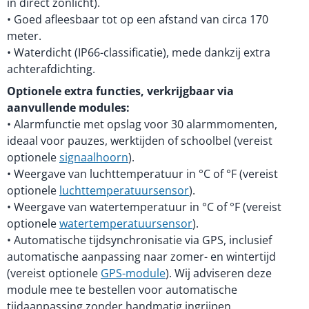
in direct zonlicht).
• Goed afleesbaar tot op een afstand van circa 170
meter.
• Waterdicht (IP66-classificatie), mede dankzij extra
achterafdichting.
Optionele extra functies, verkrijgbaar via
aanvullende modules:
• Alarmfunctie met opslag voor 30 alarmmomenten,
ideaal voor pauzes, werktijden of schoolbel (vereist
optionele
signaalhoorn
).
• Weergave van luchttemperatuur in °C of °F (vereist
optionele
luchttemperatuursensor
).
• Weergave van watertemperatuur in °C of °F (vereist
optionele
watertemperatuursensor
).
• Automatische tijdsynchronisatie via GPS, inclusief
automatische aanpassing naar zomer- en wintertijd
(vereist optionele
GPS-module
). Wij adviseren deze
module mee te bestellen voor automatische
tijdaanpassing zonder handmatig ingrijpen.