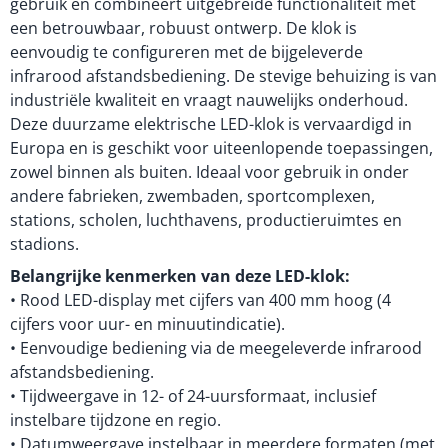
gebruik en combineert uitgebreide functionaliteit met
een betrouwbaar, robuust ontwerp. De klok is
eenvoudig te configureren met de bijgeleverde
infrarood afstandsbediening. De stevige behuizing is van
industriële kwaliteit en vraagt nauwelijks onderhoud.
Deze duurzame elektrische LED-klok is vervaardigd in
Europa en is geschikt voor uiteenlopende toepassingen,
zowel binnen als buiten. Ideaal voor gebruik in onder
andere fabrieken, zwembaden, sportcomplexen,
stations, scholen, luchthavens, productieruimtes en
stadions.
Belangrijke kenmerken van deze LED-klok:
• Rood LED-display met cijfers van 400 mm hoog (4
cijfers voor uur- en minuutindicatie).
• Eenvoudige bediening via de meegeleverde infrarood
afstandsbediening.
• Tijdweergave in 12- of 24-uursformaat, inclusief
instelbare tijdzone en regio.
• Datumweergave instelbaar in meerdere formaten (met