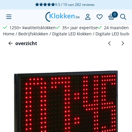
Cookievoorkeuren zijn beschikbaar. Kies instellingen of sta a
9.5 / 10
van
282
reviews
0
1250+ kwaliteitsklokken
35+ jaar expertise
24 maanden g
Home
/
Bedrijfsklokken
/
Digitale LED klokken
/
Digitale LED buit
overzicht