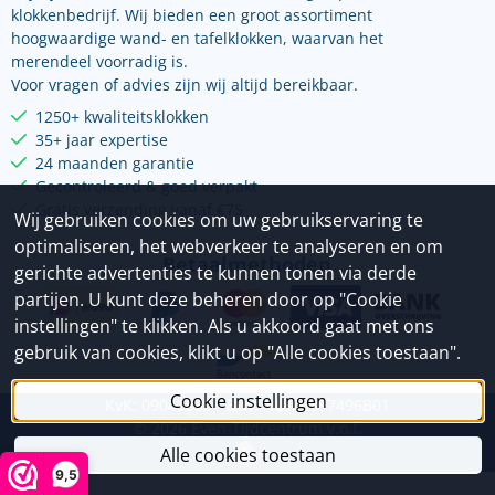
klokkenbedrijf. Wij bieden een groot assortiment
hoogwaardige wand- en tafelklokken, waarvan het
merendeel voorradig is.
Voor vragen of advies zijn wij altijd bereikbaar.
1250+ kwaliteitsklokken
35+ jaar expertise
24 maanden garantie
Gecontroleerd & goed verpakt
Gratis verzending vanaf €75
Wij gebruiken cookies om uw gebruikservaring te
optimaliseren, het webverkeer te analyseren en om
Betaalmethoden
gerichte advertenties te kunnen tonen via derde
partijen. U kunt deze beheren door op "Cookie
instellingen" te klikken. Als u akkoord gaat met ons
gebruik van cookies, klikt u op "Alle cookies toestaan".
Cookie instellingen
KvK: 09049833 - Btw: NL800397496B01
©
2026
Even-Tijdcentrum v.o.f.
Alle cookies toestaan
9,5