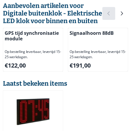
Aanbevolen artikelen voor
Digitale buitenklok - Elektrische
LED klok voor binnen en buiten
GPS tijd synchronisatie
Signaalhoorn 88dB
module
Op bestelling leverbaar, levertijd 15-
Op bestelling leverbaar, levertijd 15-
25 werkdagen.
25 werkdagen.
Prijs: 122,00, exclusief btw: 100,83
Prijs: 191,00, exclusief btw: 
€122,00
€191,00
Laatst bekeken items