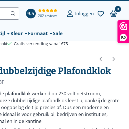
0
9.5
Inloggen
282 reviews
ijl
Kleur
Formaat
Sale
9,5
pakt
Gratis verzending vanaf €75
 dubbelzijdige Plafondklok
3P
rde plafondklok werkend op 230 volt netstroom,
eze dubbelzijdige plafondklok leest u, dankzij de grote
één oogopslag de tijd precies af. Dus een moderne en
 ideaal is voor gebruik bij bedrijven en instituties,
hal en in de kantine.