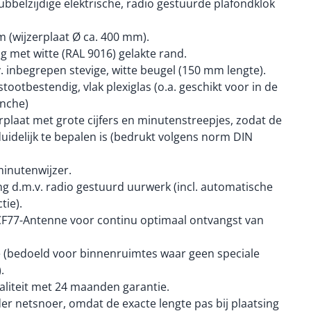
belzijdige elektrische, radio gestuurde plafondklok
m (wijzerplaat Ø ca. 400 mm).
g met witte (RAL 9016) gelakte rand.
. inbegrepen stevige, witte beugel (150 mm lengte).
stootbestendig, vlak plexiglas (o.a. geschikt voor in de
nche)
rplaat met grote cijfers en minutenstreepjes, zodat de
duidelijk te bepalen is (bedrukt volgens norm DIN
minutenwijzer.
ing d.m.v. radio gestuurd uurwerk (incl. automatische
tie).
DCF77-Antenne voor continu optimaal ontvangst van
e (bedoeld voor binnenruimtes waar geen speciale
.
liteit met 24 maanden garantie.
er netsnoer, omdat de exacte lengte pas bij plaatsing