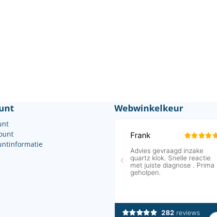
unt
Webwinkelkeur
unt
count
untinformatie