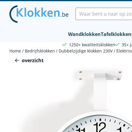
Cookievoorkeuren zijn beschikbaar. Kies instellingen of sta a
Zoeken
Wandklokken
Tafelklokken
1250+ kwaliteitsklokken
35+ j
Home
/
Bedrijfsklokken
/
Dubbelzijdige klokken 230V
/
Elektri
overzicht