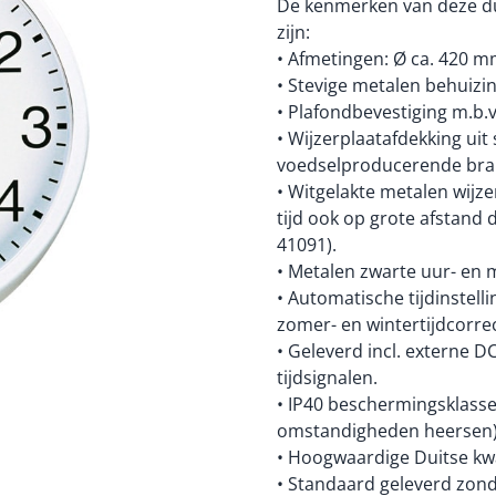
De kenmerken van deze dub
zijn:
• Afmetingen: Ø ca. 420 m
• Stevige metalen behuizin
• Plafondbevestiging m.b.v
• Wijzerplaatafdekking uit 
voedselproducerende bra
• Witgelakte metalen wijze
tijd ook op grote afstand 
41091).
• Metalen zwarte uur- en 
• Automatische tijdinstell
zomer- en wintertijdcorrec
• Geleverd incl. externe 
tijdsignalen.
• IP40 beschermingsklass
omstandigheden heersen)
• Hoogwaardige Duitse kwa
• Standaard geleverd zond