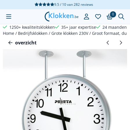
Cookievoorkeuren zijn beschikbaar. Kies instellingen of sta a
9.5 / 10
van
282
reviews
0
1250+ kwaliteitsklokken
35+ jaar expertise
24 maanden g
Home
/
Bedrijfsklokken
/
Grote klokken 230V
/
Groot formaat, dubb
overzicht