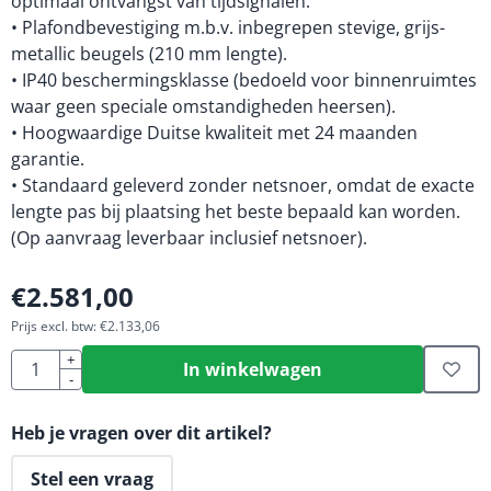
optimaal ontvangst van tijdsignalen.
• Plafondbevestiging m.b.v. inbegrepen stevige, grijs-
metallic beugels (210 mm lengte).
• IP40 beschermingsklasse (bedoeld voor binnenruimtes
waar geen speciale omstandigheden heersen).
• Hoogwaardige Duitse kwaliteit met 24 maanden
garantie.
• Standaard geleverd zonder netsnoer, omdat de exacte
lengte pas bij plaatsing het beste bepaald kan worden.
(Op aanvraag leverbaar inclusief netsnoer).
€
2.581,00
Prijs excl. btw:
€
2.133,06
Aantal
+
In winkelwagen
-
Heb je vragen over dit artikel?
Stel een vraag