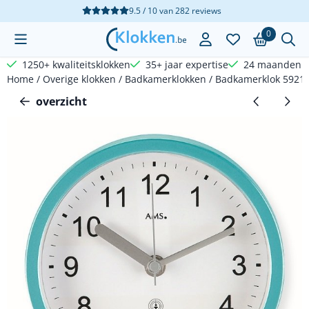
Cookievoorkeuren zijn beschikbaar. Kies instellingen of sta a
9.5 / 10
van
282
reviews
0
1250+ kwaliteitsklokken
35+ jaar expertise
24 maanden g
Home
/
Overige klokken
/
Badkamerklokken
/
Badkamerklok 5921
overzicht