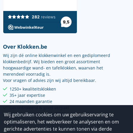
Over Klokken.be
Wij zijn dé online klokkenwinkel en een gediplomeerd
klokkenbedrijf. Wij bieden een groot assortiment
hoogwaardige wand- en tafelklokken, waarvan het
merendeel voorradig is.
Voor vragen of advies zijn wij altijd bereikbaar.
1250+ kwaliteitsklokken
35+ jaar expertise
24 maanden garantie
Gecontroleerd & goed verpakt
Gratis verzending vanaf €75
Wij gebruiken cookies om uw gebruikservaring te
optimaliseren, het webverkeer te analyseren en om
Betaalmethoden
gerichte advertenties te kunnen tonen via derde