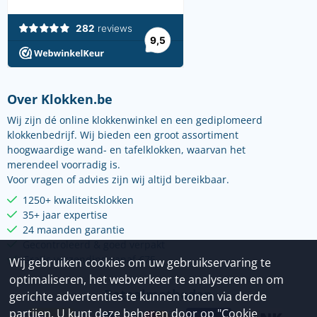
Over Klokken.be
Wij zijn dé online klokkenwinkel en een gediplomeerd
klokkenbedrijf. Wij bieden een groot assortiment
hoogwaardige wand- en tafelklokken, waarvan het
merendeel voorradig is.
Voor vragen of advies zijn wij altijd bereikbaar.
1250+ kwaliteitsklokken
35+ jaar expertise
24 maanden garantie
Gecontroleerd & goed verpakt
Gratis verzending vanaf €75
Wij gebruiken cookies om uw gebruikservaring te
optimaliseren, het webverkeer te analyseren en om
Betaalmethoden
gerichte advertenties te kunnen tonen via derde
partijen. U kunt deze beheren door op "Cookie