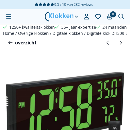
Cookievoorkeuren zijn beschikbaar. Kies instellingen of sta a
9.5 / 10
van
282
reviews
0
1250+ kwaliteitsklokken
35+ jaar expertise
24 maanden g
Home
/
Overige klokken
/
Digitale klokken
/
Digitale klok DH309-3J
overzicht