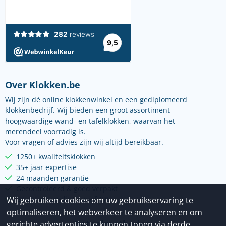
Over Klokken.be
Wij zijn dé online klokkenwinkel en een gediplomeerd
klokkenbedrijf. Wij bieden een groot assortiment
hoogwaardige wand- en tafelklokken, waarvan het
merendeel voorradig is.
Voor vragen of advies zijn wij altijd bereikbaar.
1250+ kwaliteitsklokken
35+ jaar expertise
24 maanden garantie
Gecontroleerd & goed verpakt
Gratis verzending vanaf €75
Wij gebruiken cookies om uw gebruikservaring te
optimaliseren, het webverkeer te analyseren en om
Betaalmethoden
gerichte advertenties te kunnen tonen via derde