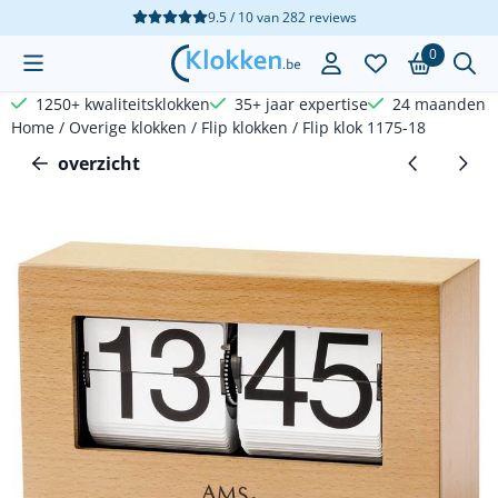
Cookievoorkeuren zijn beschikbaar. Kies instellingen of sta a
9.5 / 10
van
282
reviews
0
1250+ kwaliteitsklokken
35+ jaar expertise
24 maanden g
Home
/
Overige klokken
/
Flip klokken
/
Flip klok 1175-18
overzicht