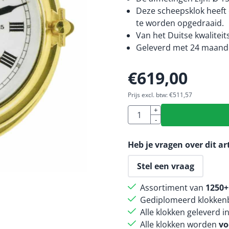
Deze scheepsklok heeft
te worden opgedraaid.
Van het Duitse kwalitei
Geleverd met 24 maande
€
619,00
Prijs excl. btw:
€
511,57
Aantal
+
-
Heb je vragen over dit ar
Stel een vraag
Assortiment van
1250+
Gediplomeerd klokkenb
Alle klokken geleverd i
Alle klokken worden
vo