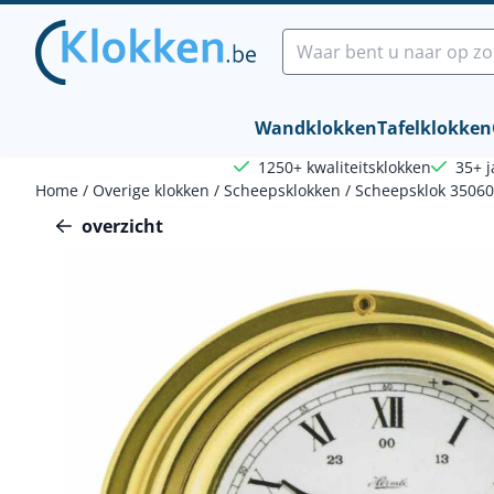
Cookievoorkeuren zijn beschikbaar. Kies instellingen of sta a
Zoeken
Wandklokken
Tafelklokken
1250+ kwaliteitsklokken
35+ j
Home
/
Overige klokken
/
Scheepsklokken
/
Scheepsklok 3506
overzicht