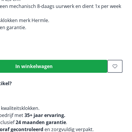
 een mechanisch 8-daags uurwerk en dient 1x per week
tsklokken merk Hermle.
n garantie.
In winkelwagen
tikel?
kwaliteitsklokken.
edrijf met
35+ jaar ervaring.
nclusief
24 maanden
garantie
.
oraf gecontroleerd
en zorgvuldig verpakt.