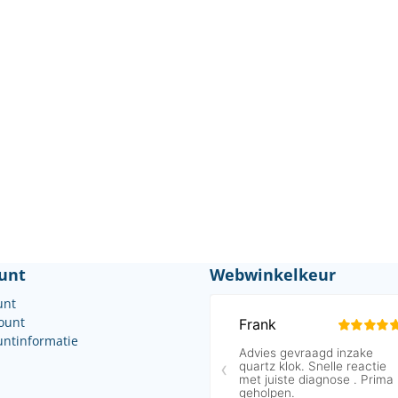
unt
Webwinkelkeur
unt
count
untinformatie