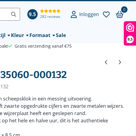
0
9.5
Inloggen
282 reviews
ijl
Kleur
Formaat
Sale
9,5
pakt
Gratis verzending vanaf €75
 35060-000132
0132
n scheepsklok in een messing uitvoering.
ft zwarte opgedrukte cijfers en zwarte metalen wijzers.
e wijzerplaat heeft een geslepen rand.
op het hele en halve uur, dit is het authentieke
 x 8,5 cm.