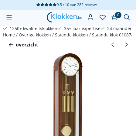
Cookievoorkeuren zijn beschikbaar. Kies instellingen of sta a
9.5 / 10
van
282
reviews
0
1250+ kwaliteitsklokken
35+ jaar expertise
24 maanden g
Home
/
Overige klokken
/
Staande klokken
/
Staande klok 01087-
overzicht