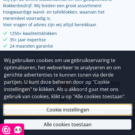
klokkenbedrijf. Wij bieden een groot assortiment
hoogwaardige wand- en tafelklokken, waarvan het
merendeel voorradig is.
Voor vragen of advies zijn wij altijd bereikbaar.
1250+ kwaliteitsklokken
35+ jaar expertise
24 maanden garantie
Gecontroleerd & goed verpakt
Gratis verzending vanaf €75
Wij gebruiken cookies om uw gebruikservaring te
optimaliseren, het webverkeer te analyseren en om
Betaalmethoden
gerichte advertenties te kunnen tonen via derde
partijen. U kunt deze beheren door op "Cookie
instellingen" te klikken. Als u akkoord gaat met ons
gebruik van cookies, klikt u op "Alle cookies toestaan".
Cookie instellingen
KvK: 09049833 - Btw: NL800397496B01
©
2026
Even-Tijdcentrum v.o.f.
Alle cookies toestaan
9,5