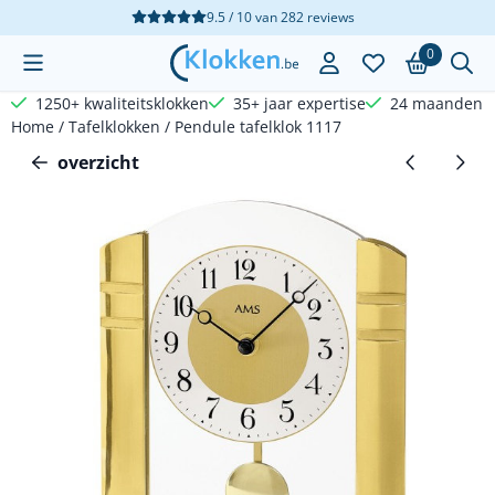
Cookievoorkeuren zijn beschikbaar. Kies instellingen of sta a
9.5 / 10
van
282
reviews
0
1250+ kwaliteitsklokken
35+ jaar expertise
24 maanden g
Home
/
Tafelklokken
/
Pendule tafelklok 1117
overzicht