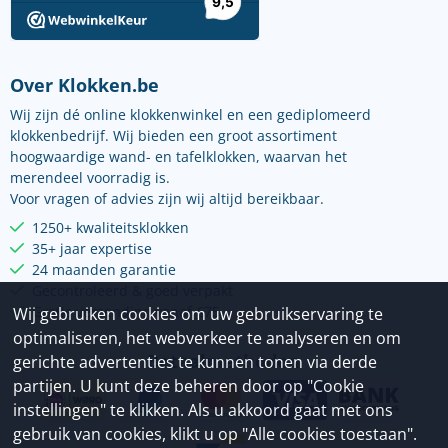
Over Klokken.be
Wij zijn dé online klokkenwinkel en een gediplomeerd
klokkenbedrijf. Wij bieden een groot assortiment
hoogwaardige wand- en tafelklokken, waarvan het
merendeel voorradig is.
Voor vragen of advies zijn wij altijd bereikbaar.
1250+ kwaliteitsklokken
35+ jaar expertise
24 maanden garantie
Gecontroleerd & goed verpakt
Gratis verzending vanaf €75
Wij gebruiken cookies om uw gebruikservaring te
optimaliseren, het webverkeer te analyseren en om
Betaalmethoden
gerichte advertenties te kunnen tonen via derde
partijen. U kunt deze beheren door op "Cookie
instellingen" te klikken. Als u akkoord gaat met ons
gebruik van cookies, klikt u op "Alle cookies toestaan".