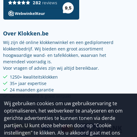
Over Klokken.be
Wij zijn dé online klokkenwinkel en een gediplomeerd
klokkenbedrijf. Wij bieden een groot assortiment
hoogwaardige wand- en tafelklokken, waarvan het
merendeel voorradig is.
Voor vragen of advies zijn wij altijd bereikbaar.
1250+ kwaliteitsklokken
35+ jaar expertise
24 maanden garantie
Gecontroleerd & goed verpakt
Gratis verzending vanaf €75
Wij gebruiken cookies om uw gebruikservaring te
optimaliseren, het webverkeer te analyseren en om
Betaalmethoden
gerichte advertenties te kunnen tonen via derde
partijen. U kunt deze beheren door op "Cookie
instellingen" te klikken. Als u akkoord gaat met ons