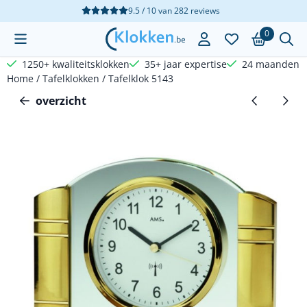
Cookievoorkeuren zijn beschikbaar. Kies instellingen of sta a
9.5 / 10
van
282
reviews
0
1250+ kwaliteitsklokken
35+ jaar expertise
24 maanden g
Home
/
Tafelklokken
/
Tafelklok 5143
overzicht