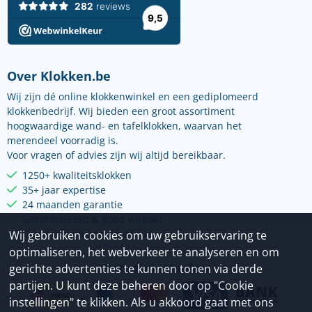
Over Klokken.be
Wij zijn dé online klokkenwinkel en een gediplomeerd
klokkenbedrijf. Wij bieden een groot assortiment
hoogwaardige wand- en tafelklokken, waarvan het
merendeel voorradig is.
Voor vragen of advies zijn wij altijd bereikbaar.
1250+ kwaliteitsklokken
35+ jaar expertise
24 maanden garantie
Gecontroleerd & goed verpakt
Gratis verzending vanaf €75
Wij gebruiken cookies om uw gebruikservaring te
optimaliseren, het webverkeer te analyseren en om
Betaalmethoden
gerichte advertenties te kunnen tonen via derde
partijen. U kunt deze beheren door op "Cookie
instellingen" te klikken. Als u akkoord gaat met ons