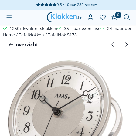
Cookievoorkeuren zijn beschikbaar. Kies instellingen of sta a
9.5 / 10
van
282
reviews
0
1250+ kwaliteitsklokken
35+ jaar expertise
24 maanden g
Home
/
Tafelklokken
/
Tafelklok 5178
overzicht