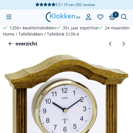
Cookievoorkeuren zijn beschikbaar. Kies instellingen of sta a
9.5 / 10
van
282
reviews
0
1250+ kwaliteitsklokken
35+ jaar expertise
24 maanden g
Home
/
Tafelklokken
/
Tafelklok 5139-4
overzicht