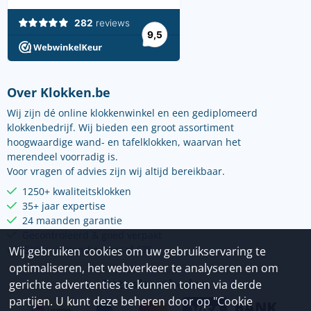
Over Klokken.be
Wij zijn dé online klokkenwinkel en een gediplomeerd
klokkenbedrijf. Wij bieden een groot assortiment
hoogwaardige wand- en tafelklokken, waarvan het
merendeel voorradig is.
Voor vragen of advies zijn wij altijd bereikbaar.
1250+ kwaliteitsklokken
35+ jaar expertise
24 maanden garantie
Gecontroleerd & goed verpakt
Gratis verzending vanaf €75
Wij gebruiken cookies om uw gebruikservaring te
optimaliseren, het webverkeer te analyseren en om
Betaalmethoden
gerichte advertenties te kunnen tonen via derde
partijen. U kunt deze beheren door op "Cookie