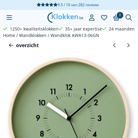
Cookievoorkeuren zijn beschikbaar. Kies instellingen of sta a
9.5 / 10
van
282
reviews
0
1250+ kwaliteitsklokken
35+ jaar expertise
24 maanden g
Home
/
Wandklokken
/
Wandklok AWA13-06GN
overzicht