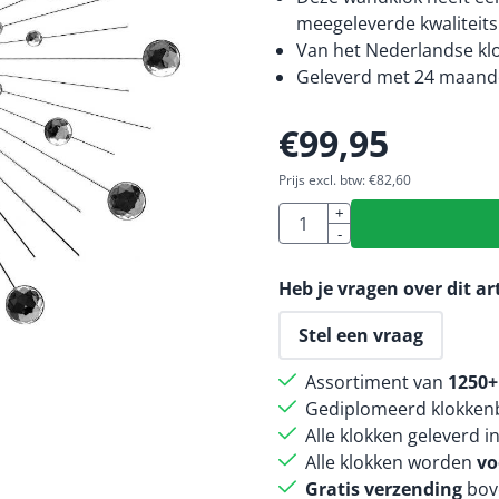
meegeleverde kwaliteitsb
Van het Nederlandse kl
Geleverd met 24 maande
€
99,95
Prijs excl. btw:
€
82,60
Aantal
+
-
Heb je vragen over dit ar
Stel een vraag
Assortiment van
1250+
Gediplomeerd klokkenb
Alle klokken geleverd i
Alle klokken worden
vo
Gratis verzending
bov