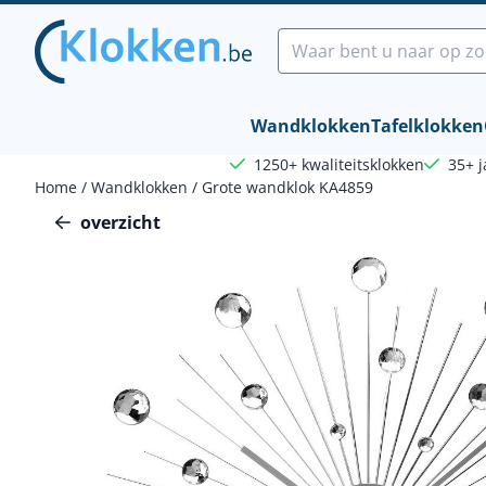
Cookievoorkeuren zijn beschikbaar. Kies instellingen of sta a
Zoeken
Wandklokken
Tafelklokken
1250+ kwaliteitsklokken
35+ j
Home
/
Wandklokken
/
Grote wandklok KA4859
overzicht