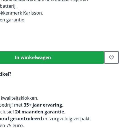
atterij.
okkenmerk Karlsson.
n garantie.
In winkelwagen
tikel?
kwaliteitsklokken.
edrijf met
35+ jaar ervaring.
nclusief
24 maanden
garantie
.
oraf gecontroleerd
en zorgvuldig verpakt.
en 75 euro.