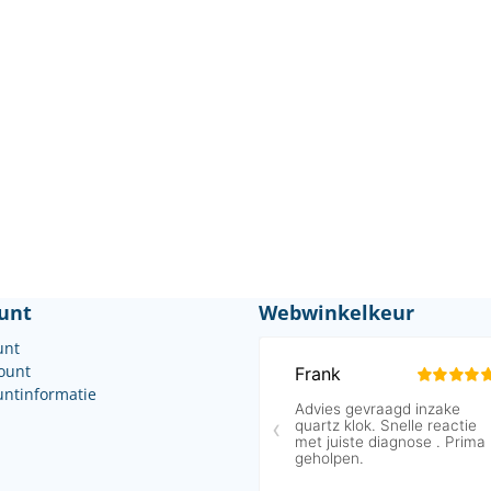
unt
Webwinkelkeur
unt
count
untinformatie