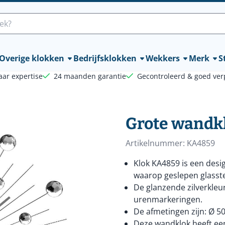
lle cookies toe.
Overige klokken
Bedrijfsklokken
Wekkers
Merk
St
aar expertise
24 maanden garantie
Gecontroleerd & goed ver
Grote wandk
Artikelnummer:
KA4859
Klok KA4859 is een desi
waarop geslepen glasst
De glanzende zilverkleur
urenmarkeringen.
De afmetingen zijn: Ø 50
Deze wandklok heeft een