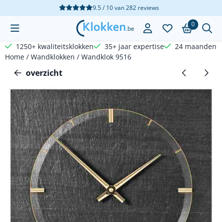
Cookievoorkeuren zijn beschikbaar. Kies instellingen of sta a
9.5 / 10
van
282
reviews
0
1250+ kwaliteitsklokken
35+ jaar expertise
24 maanden g
Home
/
Wandklokken
/
Wandklok 9516
overzicht