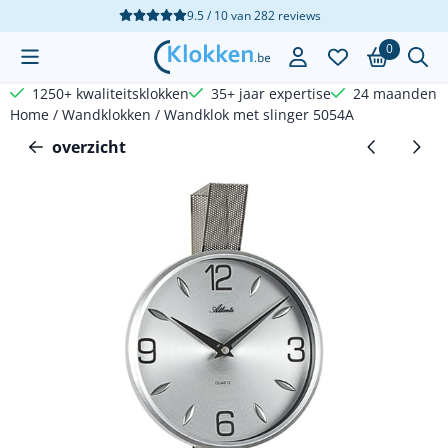
Cookievoorkeuren zijn beschikbaar. Kies instellingen of sta a
9.5 / 10
van
282
reviews
0
1250+ kwaliteitsklokken
35+ jaar expertise
24 maanden g
Home
/
Wandklokken
/
Wandklok met slinger 5054A
overzicht