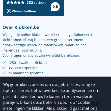
Over Klokken.be
Wij zijn dé online klokkenwinkel en een gediplomeerd
klokkenbedrijf. Wij bieden een groot assortiment
hoogwaardige wand- en tafelklokken, waarvan het
merendeel voorradig is.
Voor vragen of advies zijn wij altijd bereikbaar.
1250+ kwaliteitsklokken
35+ jaar expertise
24 maanden garantie
Gecontroleerd & goed verpakt
Gratis verzending vanaf €75
Wij gebruiken cookies om uw gebruikservaring te
optimaliseren, het webverkeer te analyseren en om
Betaalmethoden
gerichte advertenties te kunnen tonen via derde
partijen. U kunt deze beheren door op "Cookie
instellingen" te klikken. Als u akkoord gaat met ons