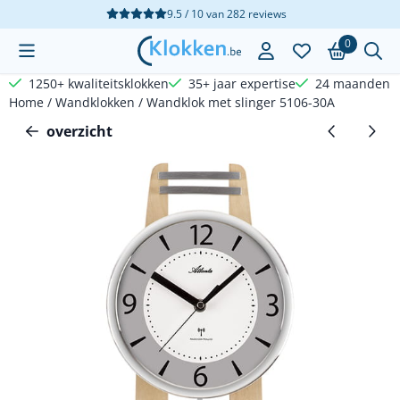
Cookievoorkeuren zijn beschikbaar. Kies instellingen of sta a
9.5 / 10
van
282
reviews
0
1250+ kwaliteitsklokken
35+ jaar expertise
24 maanden g
Home
/
Wandklokken
/
Wandklok met slinger 5106-30A
overzicht