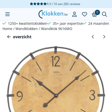
Cookievoorkeuren zijn beschikbaar. Kies instellingen of sta a
9.5 / 10
van
282
reviews
0
1250+ kwaliteitsklokken
35+ jaar expertise
24 maanden g
Home
/
Wandklokken
/
Wandklok 9616MO
overzicht