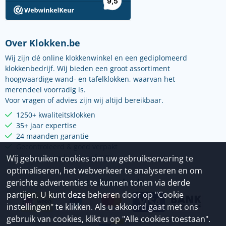
Over Klokken.be
Wij zijn dé online klokkenwinkel en een gediplomeerd
klokkenbedrijf. Wij bieden een groot assortiment
hoogwaardige wand- en tafelklokken, waarvan het
merendeel voorradig is.
Voor vragen of advies zijn wij altijd bereikbaar.
1250+ kwaliteitsklokken
35+ jaar expertise
24 maanden garantie
Gecontroleerd & goed verpakt
Gratis verzending vanaf €75
Wij gebruiken cookies om uw gebruikservaring te
optimaliseren, het webverkeer te analyseren en om
Betaalmethoden
gerichte advertenties te kunnen tonen via derde
partijen. U kunt deze beheren door op "Cookie
instellingen" te klikken. Als u akkoord gaat met ons
gebruik van cookies, klikt u op "Alle cookies toestaan".