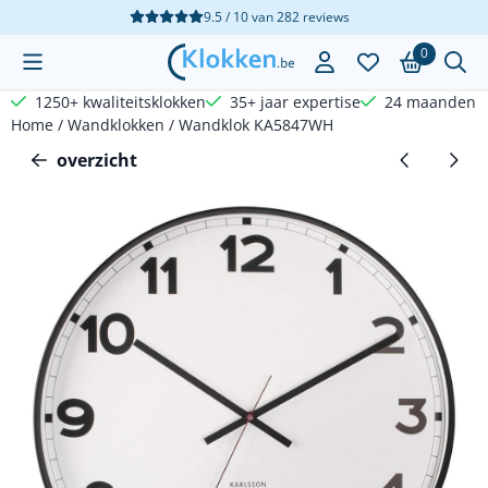
Cookievoorkeuren zijn beschikbaar. Kies instellingen of sta a
9.5 / 10
van
282
reviews
0
1250+ kwaliteitsklokken
35+ jaar expertise
24 maanden g
Home
/
Wandklokken
/
Wandklok KA5847WH
overzicht