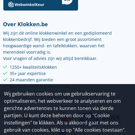
Over Klokken.be
Wij zijn dé online klokkenwinkel en een gediplomeerd
klokkenbedrijf. Wij bieden een groot assortiment
hoogwaardige wand- en tafelklokken, waarvan het
merendeel voorradig is.
Voor vragen of advies zijn wij altijd bereikbaar.
1250+ kwaliteitsklokken
35+ jaar expertise
24 maanden garantie
Gecontroleerd & goed verpakt
Gratis verzending vanaf €75
Wij gebruiken cookies om uw gebruikservaring te
optimaliseren, het webverkeer te analyseren en om
Betaalmethoden
gerichte advertenties te kunnen tonen via derde
partijen. U kunt deze beheren door op "Cookie
instellingen" te klikken. Als u akkoord gaat met ons
gebruik van cookies, klikt u op "Alle cookies toestaan".