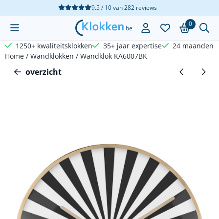
Cookievoorkeuren zijn beschikbaar. Kies instellingen of sta a
9.5 / 10
van
282
reviews
0
1250+ kwaliteitsklokken
35+ jaar expertise
24 maanden g
Home
/
Wandklokken
/
Wandklok KA6007BK
overzicht