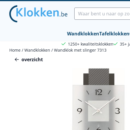
Cookievoorkeuren zijn beschikbaar. Kies instellingen of sta a
Zoeken
Wandklokken
Tafelklokken
1250+ kwaliteitsklokken
35+ j
Home
/
Wandklokken
/
Wandklok met slinger 7313
overzicht