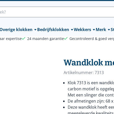
lle cookies toe.
Overige klokken
Bedrijfsklokken
Wekkers
Merk
St
aar expertise
24 maanden garantie
Gecontroleerd & goed ver
Wandklok met
Artikelnummer:
7313
Klok 7313 is een wandk
carbon motief is opgele
Met een slinger die con
De afmetingen zijn: 68 x
Deze wandklok heeft een
meegeleverde kwaliteitsb