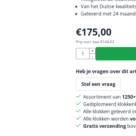
Van het Duitse kwalitei
Geleverd met 24 maande
€
175,00
Prijs excl. btw:
€
144,63
Aantal
+
-
Heb je vragen over dit ar
Stel een vraag
Assortiment van
1250+
Gediplomeerd klokkenb
Alle klokken geleverd i
Alle klokken worden
vo
Gratis verzending
bov