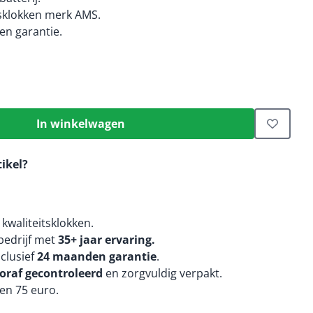
tsklokken merk AMS.
n garantie.
In winkelwagen
tikel?
kwaliteitsklokken.
edrijf met
35+ jaar ervaring.
nclusief
24 maanden
garantie
.
oraf gecontroleerd
en zorgvuldig verpakt.
en 75 euro.