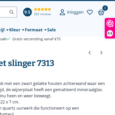
0
9.5
Inloggen
282 reviews
ijl
Kleur
Formaat
Sale
9,5
pakt
Gratis verzending vanaf €75
 slinger 7313
lok met een zwart gelakte houten achterwand waar een
gd, de wijzerplaat heeft een gematteerd mineraalglas.
tinu heen en weer beweegt.
 22 x 7 cm.
 quartz uurwerk die functioneert op een
atterij.