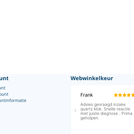
unt
Webwinkelkeur
unt
count
untinformatie