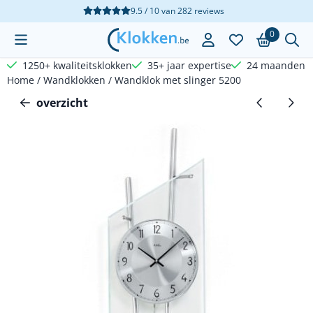
Cookievoorkeuren zijn beschikbaar. Kies instellingen of sta a
9.5 / 10
van
282
reviews
0
1250+ kwaliteitsklokken
35+ jaar expertise
24 maanden g
Home
/
Wandklokken
/
Wandklok met slinger 5200
overzicht