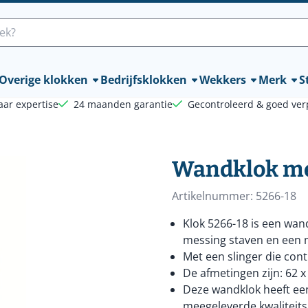
lle cookies toe.
Overige klokken
Bedrijfsklokken
Wekkers
Merk
St
aar expertise
24 maanden garantie
Gecontroleerd & goed ver
Wandklok met
Artikelnummer:
5266-18
Klok 5266-18 is een wa
messing staven en een m
Met een slinger die con
De afmetingen zijn: 62 x
Deze wandklok heeft een
meegeleverde kwaliteitsb