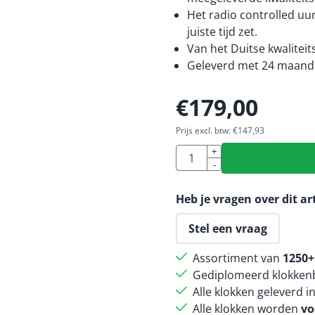
Het radio controlled uu
juiste tijd zet.
Van het Duitse kwalitei
Geleverd met 24 maande
€
179,00
Prijs excl. btw:
€
147,93
Aantal
+
-
Heb je vragen over dit ar
Stel een vraag
Assortiment van
1250+
Gediplomeerd klokkenb
Alle klokken geleverd i
Alle klokken worden
vo