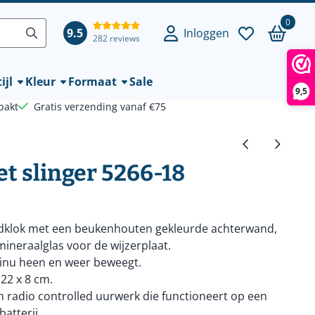
0
9.5
Inloggen
282 reviews
ijl
Kleur
Formaat
Sale
9,5
pakt
Gratis verzending vanaf €75
 slinger 5266-18
ndklok met een beukenhouten gekleurde achterwand,
ineraalglas voor de wijzerplaat.
tinu heen en weer beweegt.
 22 x 8 cm.
 radio controlled uurwerk die functioneert op een
atterij.