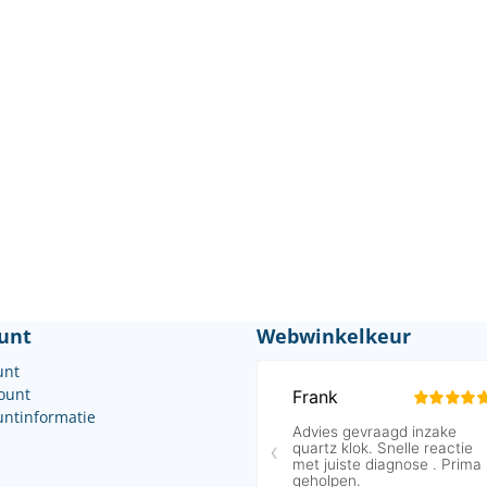
unt
Webwinkelkeur
unt
count
untinformatie