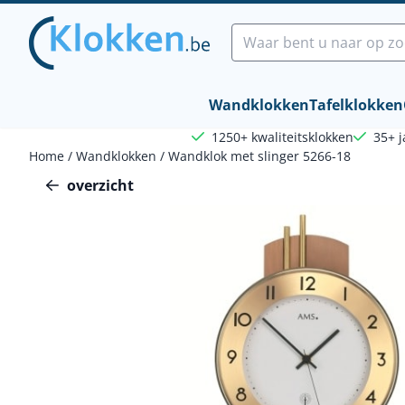
Cookievoorkeuren zijn beschikbaar. Kies instellingen of sta a
Zoeken
Wandklokken
Tafelklokken
1250+ kwaliteitsklokken
35+ j
Home
/
Wandklokken
/
Wandklok met slinger 5266-18
overzicht