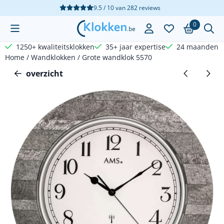
Cookievoorkeuren zijn beschikbaar. Kies instellingen of sta a
9.5 / 10
van
282
reviews
0
1250+ kwaliteitsklokken
35+ jaar expertise
24 maanden g
Home
/
Wandklokken
/
Grote wandklok 5570
overzicht