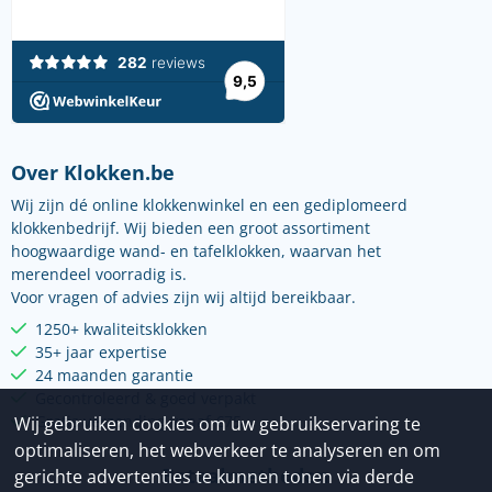
Over Klokken.be
Wij zijn dé online klokkenwinkel en een gediplomeerd
klokkenbedrijf. Wij bieden een groot assortiment
hoogwaardige wand- en tafelklokken, waarvan het
merendeel voorradig is.
Voor vragen of advies zijn wij altijd bereikbaar.
1250+ kwaliteitsklokken
35+ jaar expertise
24 maanden garantie
Gecontroleerd & goed verpakt
Gratis verzending vanaf €75
Wij gebruiken cookies om uw gebruikservaring te
optimaliseren, het webverkeer te analyseren en om
Betaalmethoden
gerichte advertenties te kunnen tonen via derde