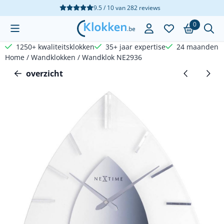
Cookievoorkeuren zijn beschikbaar. Kies instellingen of sta a
9.5 / 10
van
282
reviews
0
1250+ kwaliteitsklokken
35+ jaar expertise
24 maanden g
Home
/
Wandklokken
/
Wandklok NE2936
overzicht