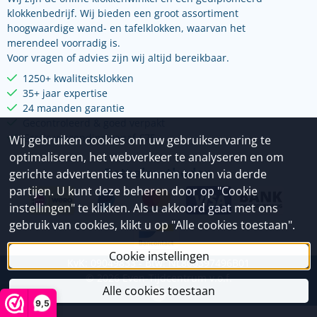
klokkenbedrijf. Wij bieden een groot assortiment
hoogwaardige wand- en tafelklokken, waarvan het
merendeel voorradig is.
Voor vragen of advies zijn wij altijd bereikbaar.
1250+ kwaliteitsklokken
35+ jaar expertise
24 maanden garantie
Gecontroleerd & goed verpakt
Gratis verzending vanaf €75
Wij gebruiken cookies om uw gebruikservaring te
optimaliseren, het webverkeer te analyseren en om
Betaalmethoden
gerichte advertenties te kunnen tonen via derde
partijen. U kunt deze beheren door op "Cookie
instellingen" te klikken. Als u akkoord gaat met ons
gebruik van cookies, klikt u op "Alle cookies toestaan".
Cookie instellingen
KvK: 09049833 - Btw: NL800397496B01
©
2026
Even-Tijdcentrum v.o.f.
Alle cookies toestaan
9,5