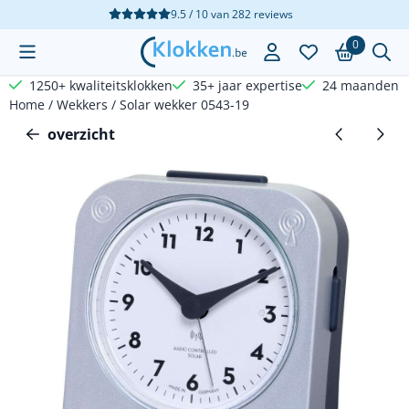
Cookievoorkeuren zijn beschikbaar. Kies instellingen of sta a
9.5 / 10
van
282
reviews
0
1250+ kwaliteitsklokken
35+ jaar expertise
24 maanden g
Home
/
Wekkers
/
Solar wekker 0543-19
overzicht