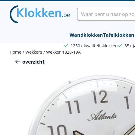
Cookievoorkeuren zijn beschikbaar. Kies instellingen of sta a
Zoeken
Wandklokken
Tafelklokken
1250+ kwaliteitsklokken
35+ j
Home
/
Wekkers
/
Wekker 1828-19A
overzicht