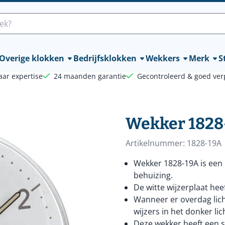
lle cookies toe.
Overige klokken
Bedrijfsklokken
Wekkers
Merk
St
aar expertise
24 maanden garantie
Gecontroleerd & goed ver
Wekker 1828
Artikelnummer:
1828-19A
Wekker 1828-19A is een 
behuizing.
De witte wijzerplaat hee
Wanneer er overdag lich
wijzers in het donker li
Deze wekker heeft een 