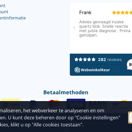
unt
count
untinformatie
Betaalmethoden
imaliseren, het webverkeer te analyseren en om
KvK: 09049833 - Btw: NL800397496B01
jen. U kunt deze beheren door op "Cookie instellingen"
©
2026
Even-Tijdcentrum v.o.f.
es, klikt u op "Alle cookies toestaan".