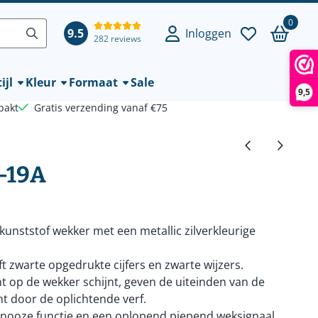
0
9.5
Inloggen
282 reviews
ijl
Kleur
Formaat
Sale
9,5
pakt
Gratis verzending vanaf €75
-19A
kunststof wekker met een metallic zilverkleurige
ft zwarte opgedrukte cijfers en zwarte wijzers.
t op de wekker schijnt, geven de uiteinden van de
cht door de oplichtende verf.
snooze functie en een oplopend piepend weksignaal.