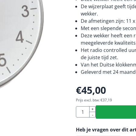
De wijzerplaat geeft tij
wekker.
De afmetingen zijn: 11 x
Met een slepende seconde
Deze wekker heeft een r
meegeleverde kwaliteitsb
Het radio controlled uu
de juiste tijd zet.
Van het Duitse klokkenm
Geleverd met 24 maande
€
45,00
Prijs excl. btw:
€
37,19
Aantal
+
-
Heb je vragen over dit ar