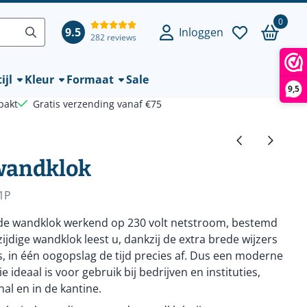
0
9.5
Inloggen
282 reviews
ijl
Kleur
Formaat
Sale
9,5
pakt
Gratis verzending vanaf €75
 wandklok
1P
rde wandklok werkend op 230 volt netstroom, bestemd
jdige wandklok leest u, dankzij de extra brede wijzers
, in één oogopslag de tijd precies af. Dus een moderne
 ideaal is voor gebruik bij bedrijven en instituties,
hal en in de kantine.