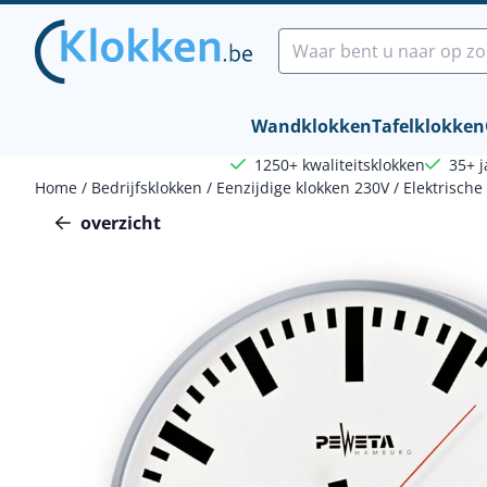
Cookievoorkeuren zijn beschikbaar. Kies instellingen of sta a
Zoeken
Wandklokken
Tafelklokken
1250+ kwaliteitsklokken
35+ j
Home
/
Bedrijfsklokken
/
Eenzijdige klokken 230V
/
Elektrische
overzicht