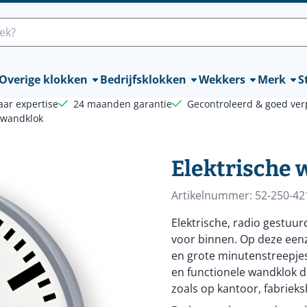
lle cookies toe.
Overige klokken
Bedrijfsklokken
Wekkers
Merk
St
aar expertise
24 maanden garantie
Gecontroleerd & goed ver
 wandklok
Elektrische
Artikelnummer:
52-250-42
Elektrische, radio gestuu
voor binnen. Op deze eenzi
en grote minutenstreepjes
en functionele wandklok die
zoals op kantoor, fabrieks