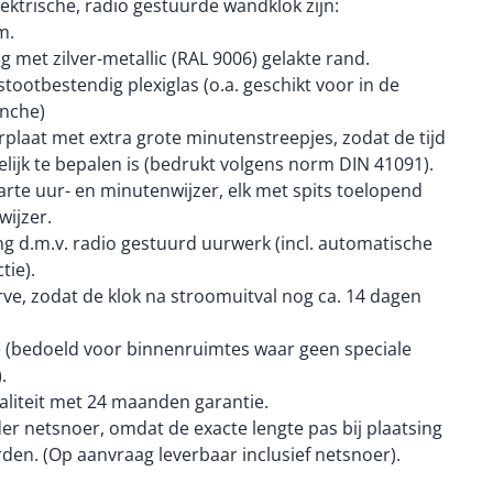
ktrische, radio gestuurde wandklok zijn:
m.
g met zilver-metallic (RAL 9006) gelakte rand.
stootbestendig plexiglas (o.a. geschikt voor in de
nche)
rplaat met extra grote minutenstreepjes, zodat de tijd
lijk te bepalen is (bedrukt volgens norm DIN 41091).
arte uur- en minutenwijzer, elk met spits toelopend
wijzer.
ing d.m.v. radio gestuurd uurwerk (incl. automatische
tie).
ve, zodat de klok na stroomuitval nog ca. 14 dagen
e (bedoeld voor binnenruimtes waar geen speciale
.
liteit met 24 maanden garantie.
er netsnoer, omdat de exacte lengte pas bij plaatsing
den. (Op aanvraag leverbaar inclusief netsnoer).