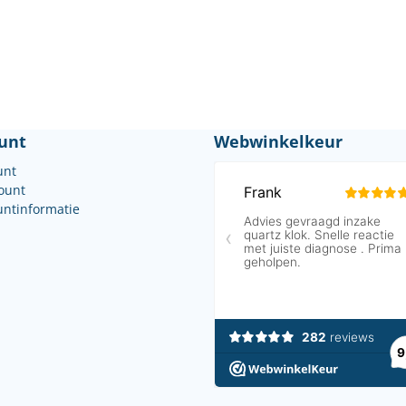
unt
Webwinkelkeur
unt
count
untinformatie