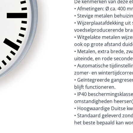
De kenmerken van deze ele
• Afmetingen: Ø ca. 400 m
• Stevige metalen behuizin
• Wijzerplaatafdekking uit 
voedselproducerende bra
• Witgelakte metalen wijze
ook op grote afstand duide
• Metalen, extra brede, zw
uiteinde, en rode seconde
• Automatische tijdinstell
zomer- en wintertijdcorrec
• Geïntegreerde gangreser
blijft functioneren.
• IP40 beschermingsklass
omstandigheden heersen)
• Hoogwaardige Duitse kwa
• Standaard geleverd zond
het beste bepaald kan wor