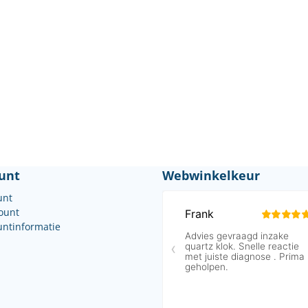
unt
Webwinkelkeur
unt
count
untinformatie