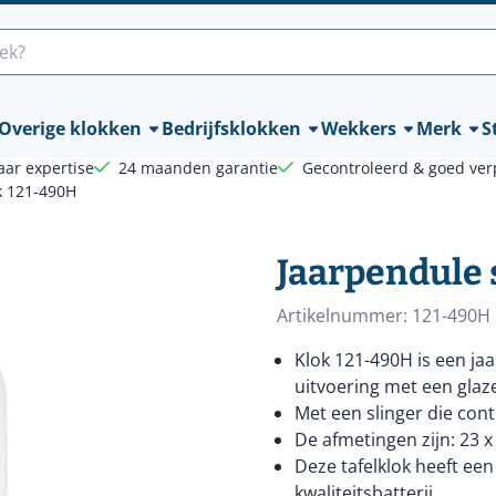
lle cookies toe.
Overige klokken
Bedrijfsklokken
Wekkers
Merk
St
aar expertise
24 maanden garantie
Gecontroleerd & goed ver
k 121-490H
Jaarpendule 
Artikelnummer:
121-490H
Klok 121-490H is een ja
uitvoering met een glaze
Met een slinger die cont
De afmetingen zijn: 23 x
Deze tafelklok heeft ee
kwaliteitsbatterij.