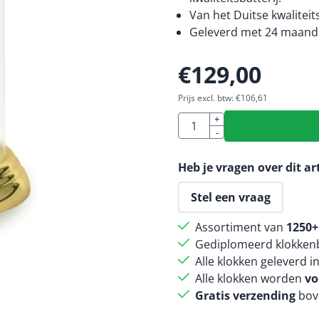
Van het Duitse kwaliteit
Geleverd met 24 maande
€
129,00
Prijs excl. btw:
€
106,61
Aantal
+
-
Heb je vragen over dit ar
Stel een vraag
Assortiment van
1250+
Gediplomeerd klokkenb
Alle klokken geleverd i
Alle klokken worden
vo
Gratis verzending
bov