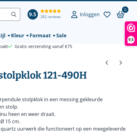
0
9.5
Inloggen
282 reviews
ijl
Kleur
Formaat
Sale
9,5
pakt
Gratis verzending vanaf €75
stolpklok 121-490H
arpendule stolpklok in een messing gekleurde
n stolp.
inu heen en weer draait.
 Ø 15 cm.
n quartz uurwerk die functioneert op een meegeleverde