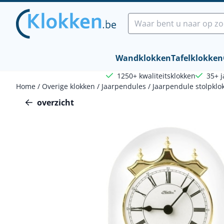
Cookievoorkeuren zijn beschikbaar. Kies instellingen of sta a
Zoeken
Wandklokken
Tafelklokken
1250+ kwaliteitsklokken
35+ j
Home
/
Overige klokken
/
Jaarpendules
/
Jaarpendule stolpklo
overzicht