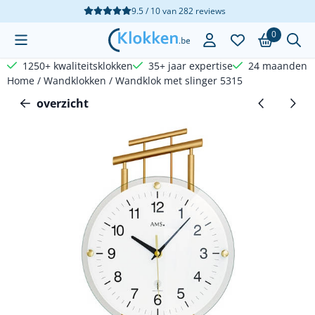
Cookievoorkeuren zijn beschikbaar. Kies instellingen of sta a
9.5 / 10
van
282
reviews
0
1250+ kwaliteitsklokken
35+ jaar expertise
24 maanden g
Home
/
Wandklokken
/
Wandklok met slinger 5315
overzicht