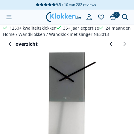
Cookievoorkeuren zijn beschikbaar. Kies instellingen of sta a
9.5 / 10
van
282
reviews
0
1250+ kwaliteitsklokken
35+ jaar expertise
24 maanden g
Home
/
Wandklokken
/
Wandklok met slinger NE3013
overzicht