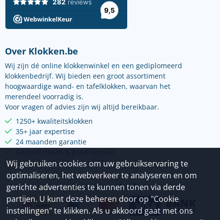
Over Klokken.be
Wij zijn dé online klokkenwinkel en een gediplomeerd
klokkenbedrijf. Wij bieden een groot assortiment
hoogwaardige wand- en tafelklokken, waarvan het
merendeel voorradig is.
Voor vragen of advies zijn wij altijd bereikbaar.
1250+ kwaliteitsklokken
35+ jaar expertise
24 maanden garantie
Gecontroleerd & goed verpakt
Gratis verzending vanaf €75
Wij gebruiken cookies om uw gebruikservaring te
optimaliseren, het webverkeer te analyseren en om
Betaalmethoden
gerichte advertenties te kunnen tonen via derde
partijen. U kunt deze beheren door op "Cookie
instellingen" te klikken. Als u akkoord gaat met ons